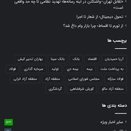
«تقابل تهران–واشنگتن در آینه رسانه‌ها؛ تهدید نظامی تا چه حد واقعی
است»
تحول دیجیتال؛ از شعار تا اجرا
از تورم تا اقساط؛ چرا بازار وام داغ شد؟
برچسب ها
آریا حمیدیان
اقتصاد
بانک
بانک سینا
بهاران تدبیر کیش
به پرداخت ملت
بیمه
بیمه دی
تولید
سرمایه گذاری
فولاد
فولاد مبارکه
مجلس شورای اسلامی
منطقه آزاد
منطقه آزاد انزلی
منطقه آزاد ماکو
کورش شرفشاهی
گردشگری
دسته بندی ها
سایر اخبار ویژه
531