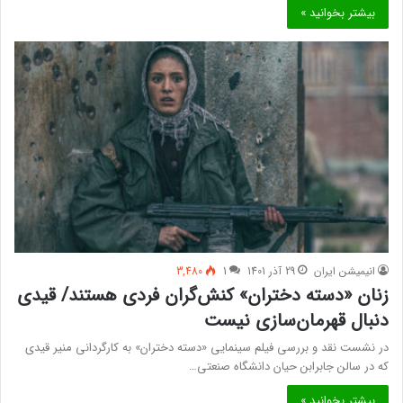
بیشتر بخوانید »
انیمیشن ایران
29 آذر 1401
1
3,480
زنان «دسته دختران» کنش‌گران فردی هستند/ قیدی
دنبال قهرمان‌سازی نیست
در نشست نقد و بررسی فیلم سینمایی «دسته دختران» به کارگردانی منیر قیدی
که در سالن جابرابن حیان دانشگاه صنعتی…
بیشتر بخوانید »