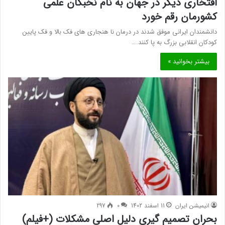
افتخاری دیگر در جهان به نام نخبگان علمی
کشورمان رقم خورد
دانشمندان ایرانی موفق شدند در درمان نا هنجاری های فک بالا و فک پایین
کودکان انقلابی بزرگ به پا کنند.…
بیشتر بخوانید »
انیمیشن ایران
11 اسفند 1402
0
297
بحران تصمیم گیری دلیل اصلی مشکلات (+فیلم)