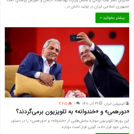
مدیرکل دفتر طب ایرانی و مکمل وزارت بهداشت، درمان و آموزش پزشکی گفت:
جمهوری اسلامی ایران در تولید دانش در…
بیشتر بخوانید »
انیمیشن ایران
29 آذر 1401
1
3,715
«دورهمی» و «خندوانه» به تلویزیون برمی‌گردند؟
این روزها تلویزیون دوباره بخش‌هایی از «خندوانه» و «دورهمی» را در دستور
پخش خود قرار داده، گویی قرار است دوباره…