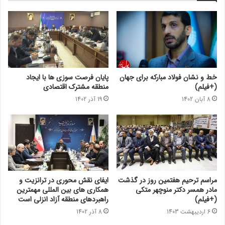
خط و نشان فولاد مبارکه برای جهان
پایان فرصت سوزی ها با ایجاد
(+فیلم)
منطقه مشترک اقتصادی
8 آبان 1402
19 آذر 1402
مراسم ترحیم هفتمین روز در گذشت
ایفای نقش محوری در ترانزیت و
مادر همسر دکتر منوچهر متکی
همکاری های بین المللی مهمترین
(+فیلم)
راهبردهای منطقه آزاد انزلی است
6 اردیبهشت 1403
8 آذر 1402