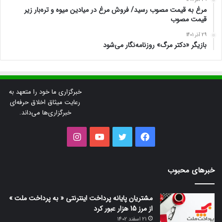
مرغ به قیمت مصوب رسید/ فروش مرغ در میادین میوه و تره‌بار زیر
قیمت مصوب
29 آذر 1401
بازیگر «دکتر مرگ» روزنامه‌نگار می‌شود
خبرگزاری ما خود را متعهد به
رعایت میثاق اخلاق حرفه‌ای
خبرگزاری‌ها می‌داند.
فیس
توییتر
یوتیوب
اینستاگرام
بوک
خبرهای محبوب
مشتریان پایانه پرداخت اینترنتی « به پرداخت ملت »
از مرز 15 هزار عبور کرد
21 اسفند 1402