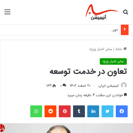
جستجو
منو
برای
«ورزشکار دعوت‌شده به اردوی تیم ملی با مانع هزینه‌های اعزام روبه‌رو شد»
خانه
/
سایر اخبار ویژه
سایر اخبار ویژه
تعاون در خدمت توسعه
انیمیشن ایران
20 اسفند 1402
0
163
خواندن این مطلب 3 دقیقه زمان میبرد
فیس بوک
توییتر
لینکدین
‫تامبلر
‫پین‌ترست
‫رددیت
واتس آپ