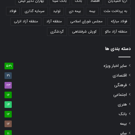
آریا حمیدیان
اقتصاد
بانک
بانک سینا
بهاران تدبیر کیش
به پرداخت ملت
بیمه
بیمه دی
تولید
سرمایه گذاری
فولاد
فولاد مبارکه
مجلس شورای اسلامی
منطقه آزاد
منطقه آزاد انزلی
منطقه آزاد ماکو
کورش شرفشاهی
گردشگری
دسته بندی ها
سایر اخبار ویژه
531
اقتصادی
31
فرهنگی
23
اجتماعی
16
هنری
14
بانک
12
بیمه
12
سایر
11