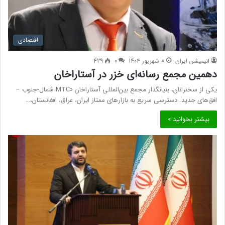
اقتصادی
انیمیشن ایران
8 شهریور 1404
0
439
دهمین مجمع رسانه‌ای خزر در آستاراخان
یکی از سخنرانان، بنیانگذار مجمع بین‌المللی آستاراخان «MTC شمال-جنوب –
افق‌های جدید. دسترسی سریع به بازارهای ممتاز ایران، عراق، افغانستان،…
بیشتر بخوانید »