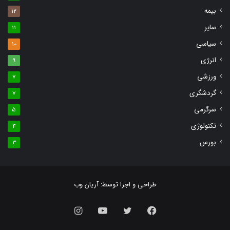
بیمه
12
سایر
11
سیاسی
10
انرژی
9
ورزشی
7
گردشگری
7
سرگرمی
5
تکنولوژی
4
بورس
3
طراحی و اجرا توسط:
آریان وب
فیس
توییتر
یوتیوب
اینستاگرام