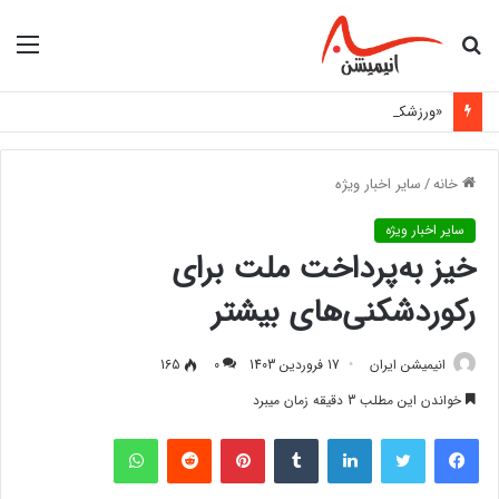
جستجو
منو
برای
«ورزشکار دعوت‌شده به اردوی تیم ملی با مانع هزینه‌های اعزام روبه‌رو شد»
خانه
/
سایر اخبار ویژه
سایر اخبار ویژه
خیز به‌پرداخت ملت برای
رکوردشکنی‌های بیشتر
انیمیشن ایران
17 فروردین 1403
0
165
خواندن این مطلب 3 دقیقه زمان میبرد
فیس بوک
توییتر
لینکدین
‫تامبلر
‫پین‌ترست
‫رددیت
واتس آپ