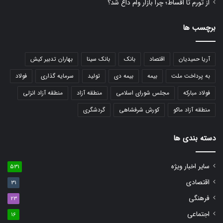
از تورم تا اقساط؛ چرا بازار وام داغ شد؟
برچسب ها
آریا حمیدیان
اقتصاد
بانک
بانک سینا
بهاران تدبیر کیش
به پرداخت ملت
بیمه
بیمه دی
تولید
سرمایه گذاری
فولاد
فولاد مبارکه
مجلس شورای اسلامی
منطقه آزاد
منطقه آزاد انزلی
منطقه آزاد ماکو
کورش شرفشاهی
گردشگری
دسته بندی ها
سایر اخبار ویژه
531
اقتصادی
31
فرهنگی
23
اجتماعی
16