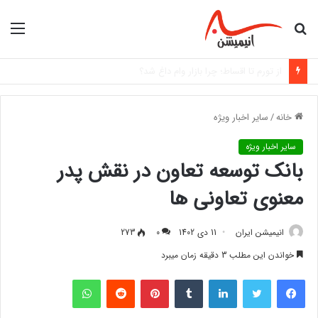
جستجو
منو
برای
«ورزشکار دعوت‌شده به اردوی تیم ملی با مانع هزینه‌های اعزام روبه‌رو شد»
خانه
/
سایر اخبار ویژه
سایر اخبار ویژه
بانک توسعه تعاون در نقش پدر
معنوی تعاونی ها
انیمیشن ایران
11 دی 1402
0
273
خواندن این مطلب 3 دقیقه زمان میبرد
فیس بوک
توییتر
لینکدین
‫تامبلر
‫پین‌ترست
‫رددیت
واتس آپ