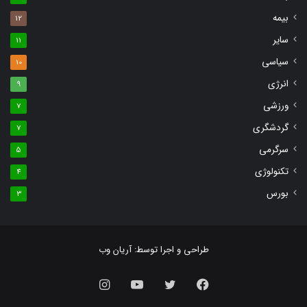
بیمه
12
سایر
11
سیاسی
10
انرژی
9
ورزشی
7
گردشگری
7
سرگرمی
5
تکنولوژی
4
بورس
3
طراحی و اجرا توسط:
آریان وب
فیس
توییتر
یوتیوب
اینستاگرام