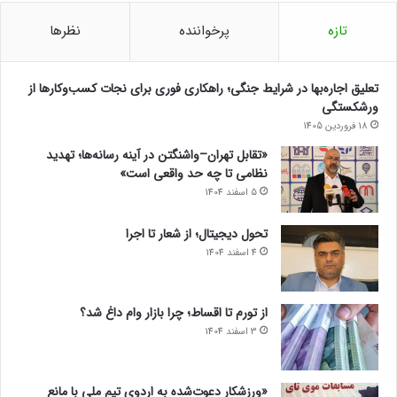
تازه
پرخواننده
نظرها
تعلیق اجاره‌بها در شرایط جنگی؛ راهکاری فوری برای نجات کسب‌وکارها از
ورشکستگی
18 فروردین 1405
«تقابل تهران–واشنگتن در آینه رسانه‌ها؛ تهدید
نظامی تا چه حد واقعی است»
5 اسفند 1404
تحول دیجیتال؛ از شعار تا اجرا
4 اسفند 1404
از تورم تا اقساط؛ چرا بازار وام داغ شد؟
3 اسفند 1404
«ورزشکار دعوت‌شده به اردوی تیم ملی با مانع