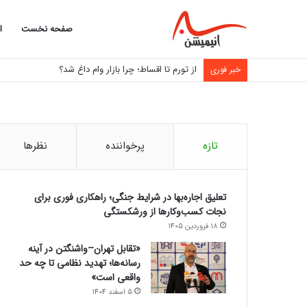
صفحه نخست
ا
از تورم تا اقساط؛ چرا بازار وام داغ شد؟
خبر فوری
تازه
پرخواننده
نظرها
تعلیق اجاره‌بها در شرایط جنگی؛ راهکاری فوری برای
نجات کسب‌وکارها از ورشکستگی
18 فروردین 1405
«تقابل تهران–واشنگتن در آینه
رسانه‌ها؛ تهدید نظامی تا چه حد
واقعی است»
5 اسفند 1404