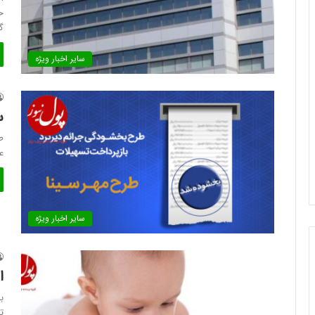
ح
گ
سایر اخبار ویژه
س
ط
ع
سایر اخبار ویژه
ا
تکل