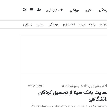
ورود
سایدبار
جستجو
هنگی
هنری
ورزشی
دنبال کردن
انرژی
بانک
بیمه
تکنولوژی
فرهنگی
هنری
ورزشی
برای
انیمیشن ایران
10 اردیبهشت 1403
0
149
مایت بانک سینا از تحصیل کردگان
انشگاهی
ختصاص یک هزار میلیارد وام به شرکت‌های دانش‌بنیان نشانگر