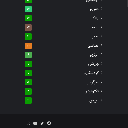
16
هنری
14
بانک
12
بیمه
12
سایر
11
سیاسی
10
انرژی
9
ورزشی
7
گردشگری
7
سرگرمی
5
تکنولوژی
4
بورس
3
فیس
توییتر
یوتیوب
اینستاگرام