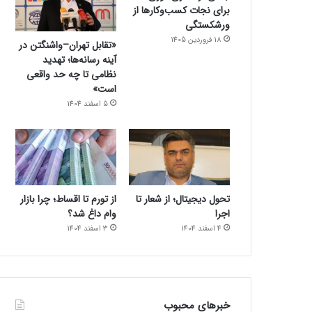
برای نجات کسب‌وکارها از
ورشکستگی
18 فروردین 1405
«تقابل تهران–واشنگتن در
آینه رسانه‌ها؛ تهدید
نظامی تا چه حد واقعی
است»
5 اسفند 1404
تحول دیجیتال؛ از شعار تا
از تورم تا اقساط؛ چرا بازار
اجرا
وام داغ شد؟
4 اسفند 1404
3 اسفند 1404
خبرهای محبوب