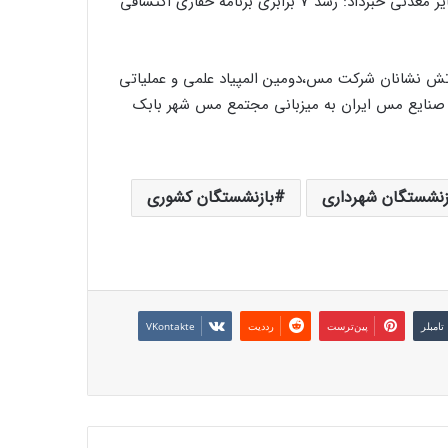
شهریار متوکل عضو هیئت مدیره و معاون اکتشافات و توسعه ذخایر معدنی خبرداد: رشد 7 برابری برنامه حفاری اکتشافی
 آتش نشانان شرکت مس،دومین المپیاد علمی و عملیاتی
ز مجتمع های سه گانه صنایع مس ایران به میزبانی مجتمع مس شهر بابک
زنشستگان شهرداری
بازنشستگان کشوری
‫تامبلر
‫پین‌ترست
‫رددیت
‫VKontakte