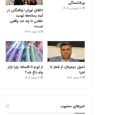
ورشکستگی
18 فروردین 1405
«تقابل تهران–واشنگتن در
آینه رسانه‌ها؛ تهدید
نظامی تا چه حد واقعی
است»
5 اسفند 1404
تحول دیجیتال؛ از شعار تا
از تورم تا اقساط؛ چرا بازار
اجرا
وام داغ شد؟
4 اسفند 1404
3 اسفند 1404
خبرهای محبوب