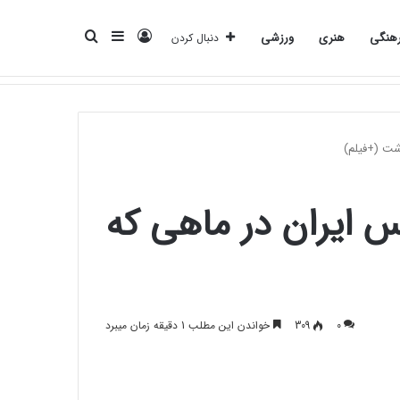
ورود
سایدبار
جستجو
هنگی
هنری
ورزشی
دنبال کردن
انرژی
بانک
بیمه
تکنولوژی
فرهنگی
هنری
ورزشی
برای
مس ایران در ماهی که
0
309
خواندن این مطلب 1 دقیقه زمان میبرد