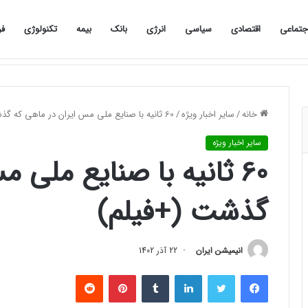
جتماعی
اقتصادی
سیاسی
انرژی
بانک
بیمه
تکنولوژی
فر
«ورزشکار دعوت‌شده به اردوی تیم ملی با مانع هزینه‌های اعزام روبه‌رو شد»
صفحه نخست
اجتماعی
اقتصادی
سیاسی
خانه
/
سایر اخبار ویژه
/
60 ثانیه با صنایع ملی مس ایران در ماهی که گذشت (+فیلم)
سایر اخبار ویژه
60 ثانیه با صنایع ملی 
گذشت (+فیلم)
انیمیشن ایران
22 آذر 1402
فیس بوک
توییتر
لینکدین
‫تامبلر
‫پین‌ترست
‫رددیت