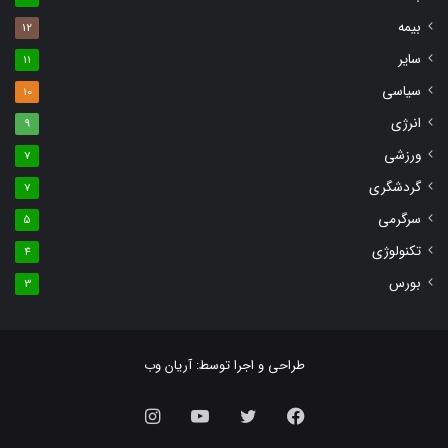
بیمه
12
سایر
11
سیاسی
10
انرژی
9
ورزشی
7
گردشگری
7
سرگرمی
5
تکنولوژی
4
بورس
3
طراحی و اجرا توسط:
آریان وب
فیس
توییتر
یوتیوب
اینستاگرام