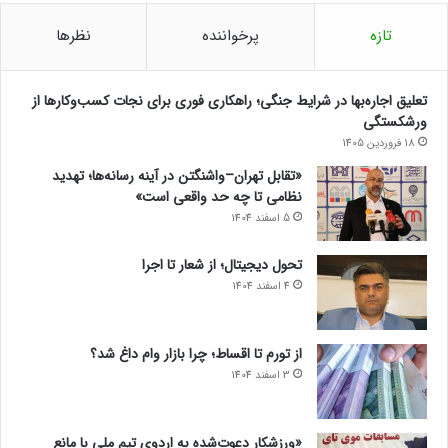
تازه
پرخواننده
نظرها
تعلیق اجاره‌بها در شرایط جنگی؛ راهکاری فوری برای نجات کسب‌وکارها از
ورشکستگی
18 فروردین 1405
«تقابل تهران–واشنگتن در آینه رسانه‌ها؛ تهدید
نظامی تا چه حد واقعی است»
5 اسفند 1404
تحول دیجیتال؛ از شعار تا اجرا
4 اسفند 1404
از تورم تا اقساط؛ چرا بازار وام داغ شد؟
3 اسفند 1404
«ورزشکار دعوت‌شده به اردوی تیم ملی با مانع