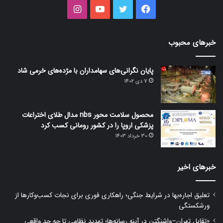
فیس
توییتر
یوتیوب
اینستاگرام
بوک
خبرهای محبوب
پایان نگرانی‌های سهامداران با مژده‌های خرمی شاد
7 دی 1402
محصول سلامت محور nbs مدال طلای اختراعات
پزشکی اروپا را در کشور رومانی کسب کرد
30 خرداد 1403
خبرهای اخیر
تعلیق اجاره‌بها در شرایط جنگی؛ راهکاری فوری برای نجات کسب‌وکارها از
ورشکستگی
«تقابل تهران–واشنگتن در آینه رسانه‌ها؛ تهدید نظامی تا چه حد واقعی