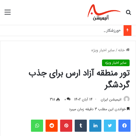
جستجو
منو
برای
«ورزشکار دعوت‌شده به اردوی تیم ملی با مانع هزینه‌های اعزام روبه‌رو شد»
خانه
/
سایر اخبار ویژه
سایر اخبار ویژه
تور منطقه آزاد ارس برای جذب
گردشگر
انیمیشن ایران
14 آبان 1402
0
318
خواندن این مطلب 3 دقیقه زمان میبرد
فیس بوک
توییتر
لینکدین
‫تامبلر
‫پین‌ترست
‫رددیت
واتس آپ