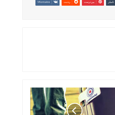
‫تامبلر
‫پین‌ترست
‫رددیت
‫VKontakte