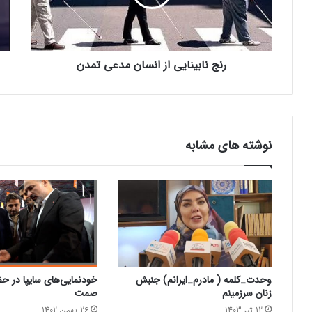
رنج نابینایی از انسان مدعی تمدن
نوشته های مشابه
وحدت_کلمه ( مادرم_ایرانم) جنبش
خودنمایی‌های سایپا در حض
زنان سرزمینم
صمت
12 تیر 1403
26 بهمن 1402