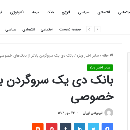
جتماعی
اقتصادی
سیاسی
انرژی
بانک
بیمه
تکنولوژی
فر
«ورزشکار دعوت‌شده به اردوی تیم ملی با مانع هزینه‌های اعزام روبه‌رو شد»
صفحه نخست
اجتماعی
اقتصادی
سیاسی
خانه
/
سایر اخبار ویژه
/
بانک دی یک سروگردن بالاتر از بانک‌های خصوصی
سایر اخبار ویژه
بانک دی یک سروگردن بالا
خصوصی
انیمیشن ایران
24 مهر 1402
فیس بوک
توییتر
لینکدین
‫تامبلر
‫پین‌ترست
‫رددیت