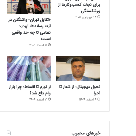
برای نجات کسب‌وکارها از
ورشکستگی
18 فروردین 1405
«تقابل تهران–واشنگتن در
آینه رسانه‌ها؛ تهدید
نظامی تا چه حد واقعی
است»
5 اسفند 1404
تحول دیجیتال؛ از شعار تا
از تورم تا اقساط؛ چرا بازار
اجرا
وام داغ شد؟
4 اسفند 1404
3 اسفند 1404
خبرهای محبوب