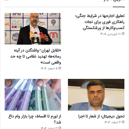
تعلیق اجاره‌بها در شرایط جنگی؛
راهکاری فوری برای نجات
کسب‌وکارها از ورشکستگی
18 فروردین 1405
«تقابل تهران–واشنگتن در آینه
رسانه‌ها؛ تهدید نظامی تا چه حد
واقعی است»
5 اسفند 1404
تحول دیجیتال؛ از شعار تا اجرا
از تورم تا اقساط؛ چرا بازار وام داغ
شد؟
4 اسفند 1404
3 اسفند 1404