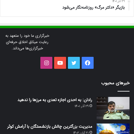
29 آذر 1401
بازیگر «دکتر مرگ» روزنامه‌نگار می‌شود
خبرگزاری ما خود را متعهد به
رعایت میثاق اخلاق حرفه‌ای
خبرگزاری‌ها می‌داند.
فیس
توییتر
یوتیوب
اینستاگرام
بوک
خبرهای محبوب
رادان: به احدی اجازه تعدی به مرزها را ندهید
29 آذر 1401
مدیریت بزرگترین چالش بازنشستگان با آرامش کوثر
21 آبان 1402