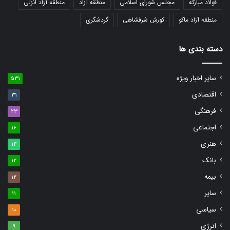
فولاد مبارکه
مجلس شورای اسلامی
منطقه آزاد
منطقه آزاد انزلی
منطقه آزاد ماکو
کورش شرفشاهی
گردشگری
دسته بندی ها
سایر اخبار ویژه
531
اقتصادی
31
فرهنگی
23
اجتماعی
16
هنری
14
بانک
12
بیمه
12
سایر
11
سیاسی
10
انرژی
9