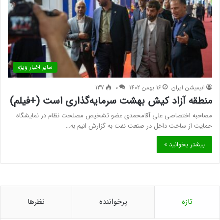
سایر اخبار ویژه
انیمیشن ایران
16 بهمن 1402
0
137
منطقه آزاد کیش بهشت سرمایه‌گذاری است (+فیلم)
مصاحبه اختصاصی علی آقامحمدی عضو تشخیص مصلحت نظام در نمایشگاه
حمایت از ساخت داخل در صنعت نفت به گزارش انیم به…
بیشتر بخوانید »
تازه
پرخواننده
نظرها