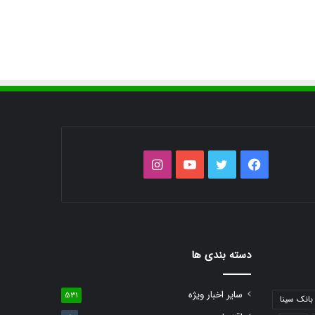
فیس
توییتر
یوتیوب
اینستاگرام
بوک
دسته بندی ها
سایر اخبار ویژه
531
بانک سینا