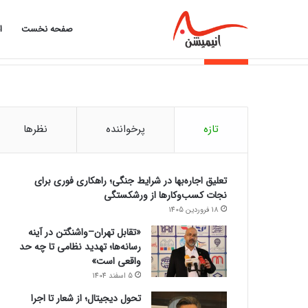
صفحه نخست
ا
از تورم تا اقساط؛ چرا بازار وام داغ شد؟
خبر فوری
تازه
پرخواننده
نظرها
تعلیق اجاره‌بها در شرایط جنگی؛ راهکاری فوری برای
نجات کسب‌وکارها از ورشکستگی
18 فروردین 1405
«تقابل تهران–واشنگتن در آینه
رسانه‌ها؛ تهدید نظامی تا چه حد
واقعی است»
5 اسفند 1404
تحول دیجیتال؛ از شعار تا اجرا