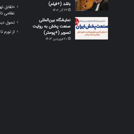
باشد (+فیلم)
«تقابل ته
29 آذر 1402
نظامی تا
نمایشگاه بین‌المللی
تحول دیجی
صنعت پخش به روایت
از تورم تا
تصویر (+پوستر)
20 فروردین 1403