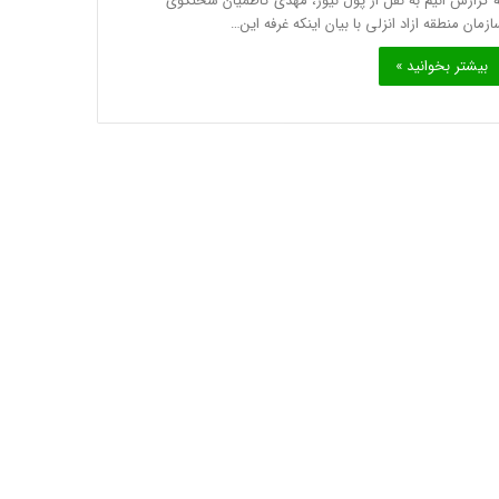
ه گزارش انیم به نقل از پول نیوز، مهدی کاظمیان سخنگوی
ازمان منطقه ازاد انزلی با بیان اینکه غرفه این…
بیشتر بخوانید »