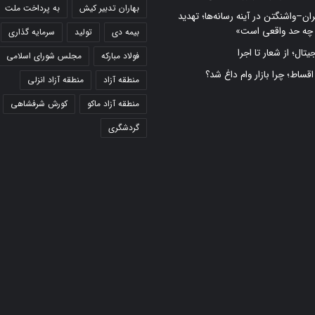
بهاران تدبیر کیش
به پرداخت ملت
ران–واشنگتن در آینه رسانه‌ها؛ تهدید
 چه حد واقعی است»
بیمه دی
تولید
سرمایه گذاری
تال؛ از شعار تا اجرا
فولاد مبارکه
مجلس شورای اسلامی
 اقساط؛ چرا بازار وام داغ شد؟
منطقه آزاد
منطقه آزاد انزلی
منطقه آزاد ماکو
کورش شرفشاهی
گردشگری