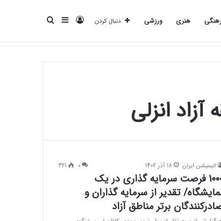
ورود
سایدبار
جستجو
هنگی
هنری
ورزشی
دنبال کردن
انرژی
بانک
بیمه
تکنولوژی
فرهنگی
هنری
ورزشی
برای
آزاد انزلی
انیمیشن ایران
18 آذر 1402
0
321
1000 فرصت سرمایه گذاری در یک
مایشگاه/ تقدیر از سرمایه گذاران و
ادرکنندگان برتر مناطق آزاد