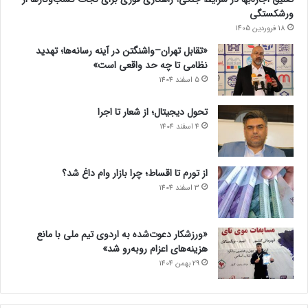
ورشکستگی
18 فروردین 1405
«تقابل تهران–واشنگتن در آینه رسانه‌ها؛ تهدید
نظامی تا چه حد واقعی است»
5 اسفند 1404
تحول دیجیتال؛ از شعار تا اجرا
4 اسفند 1404
از تورم تا اقساط؛ چرا بازار وام داغ شد؟
3 اسفند 1404
«ورزشکار دعوت‌شده به اردوی تیم ملی با مانع
هزینه‌های اعزام روبه‌رو شد»
29 بهمن 1404