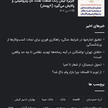
جزیره کیش رنگ صنعت نفت، گاز، پتروشیمی و
پالایش می‌گیرد (+پوستر)
19 دی 1402
خبرهای اخیر
تعلیق اجاره‌بها در شرایط جنگی؛ راهکاری فوری برای نجات کسب‌وکارها از
ورشکستگی
«تقابل تهران–واشنگتن در آینه رسانه‌ها؛ تهدید نظامی تا چه حد واقعی
است»
تحول دیجیتال؛ از شعار تا اجرا
از تورم تا اقساط؛ چرا بازار وام داغ شد؟
برچسب ها
آریا حمیدیان
اقتصاد
بانک
بانک سینا
بهاران تدبیر کیش
به پرداخت ملت
بیمه
بیمه دی
تولید
سرمایه گذاری
فولاد