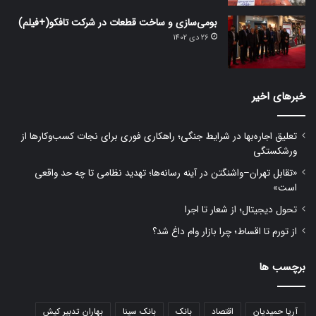
بومی‌سازی و ساخت قطعات در شرکت تافکو(+فیلم)
26 دی 1402
خبرهای اخیر
تعلیق اجاره‌بها در شرایط جنگی؛ راهکاری فوری برای نجات کسب‌وکارها از
ورشکستگی
«تقابل تهران–واشنگتن در آینه رسانه‌ها؛ تهدید نظامی تا چه حد واقعی
است»
تحول دیجیتال؛ از شعار تا اجرا
از تورم تا اقساط؛ چرا بازار وام داغ شد؟
برچسب ها
آریا حمیدیان
اقتصاد
بانک
بانک سینا
بهاران تدبیر کیش