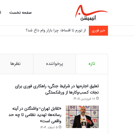
صفحه نخست
ا
از تورم تا اقساط؛ چرا بازار وام داغ شد؟
خبر فوری
تازه
پرخواننده
نظرها
تعلیق اجاره‌بها در شرایط جنگی؛ راهکاری فوری برای
نجات کسب‌وکارها از ورشکستگی
18 فروردین 1405
«تقابل تهران–واشنگتن در آینه
رسانه‌ها؛ تهدید نظامی تا چه حد
واقعی است»
5 اسفند 1404