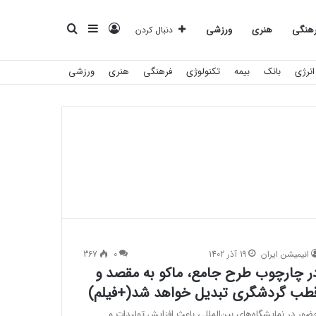
ورود
سایدبار
جستجو
هنگی
هنری
ورزشی
دنبال کردن
انرژی
بانک
بیمه
تکنولوژی
فرهنگی
هنری
ورزشی
برای
انیمیشن ایران
19 آذر 1402
0
367
ر چارچوب طرح جامع، ماکو به مقصد و
طب گردشگری تبدیل خواهد شد(+فیلم)
ضور در نمایشگاه‌های بین‌المللی باعث افزایش تولیدات و