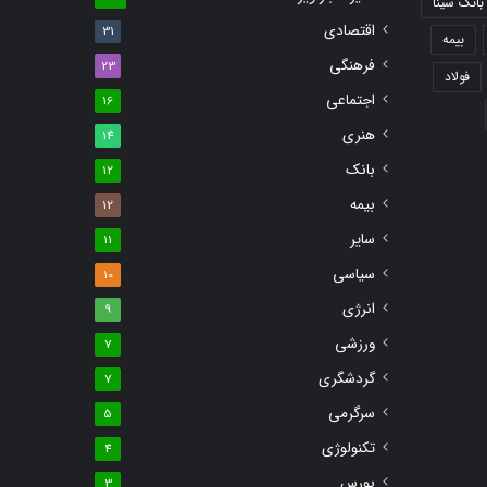
بانک سینا
اقتصادی
31
بیمه
فرهنگی
23
فولاد
اجتماعی
16
هنری
14
بانک
12
بیمه
12
سایر
11
سیاسی
10
انرژی
9
ورزشی
7
گردشگری
7
سرگرمی
5
تکنولوژی
4
بورس
3