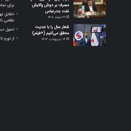
مصرف بر دوش پالایش
برای نجا
نفت بندرعباس
«تقابل ته
29 اسفند 1402
نظامی تا
شعار سال را با جدیت
تحول دیجی
محقق می‌کنیم (+فیلم)
از تورم تا
14 اردیبهشت 1403