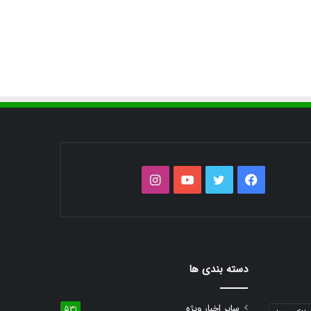
فیس
توییتر
یوتیوب
اینستاگرام
بوک
دسته بندی ها
سایر اخبار ویژه
531