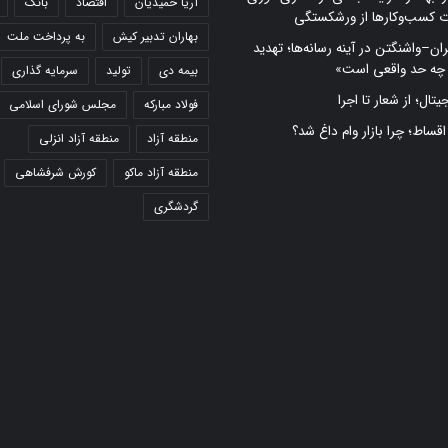
آریا حمیدیان
اقتصاد
بانک
ت کسب‌وکارها از ورشکستگی
بهاران تدبیر کیش
به پرداخت ملت
ران–واشنگتن در آینه رسانه‌ها؛ تهدید
 چه حد واقعی است»
بیمه دی
تولید
سرمایه گذاری
تال؛ از شعار تا اجرا
فولاد مبارکه
مجلس شورای اسلامی
 اقساط؛ چرا بازار وام داغ شد؟
منطقه آزاد
منطقه آزاد انزلی
منطقه آزاد ماکو
کورش شرفشاهی
گردشگری