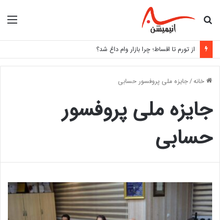
جستجو
منو
برای
از تورم تا اقساط؛ چرا بازار وام داغ شد؟
خانه
/
جایزه ملی پروفسور حسابی
جایزه ملی پروفسور
حسابی