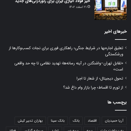
خیز فولاد آلیاژی ایران برای رکوردزنی‌های جدید
21 اسفند 1402
خبرهای اخیر
تعلیق اجاره‌بها در شرایط جنگی؛ راهکاری فوری برای نجات کسب‌وکارها از
ورشکستگی
«تقابل تهران–واشنگتن در آینه رسانه‌ها؛ تهدید نظامی تا چه حد واقعی
است»
تحول دیجیتال؛ از شعار تا اجرا
از تورم تا اقساط؛ چرا بازار وام داغ شد؟
برچسب ها
آریا حمیدیان
اقتصاد
بانک
بانک سینا
بهاران تدبیر کیش
به پرداخت ملت
بیمه
بیمه دی
تولید
سرمایه گذاری
فولاد