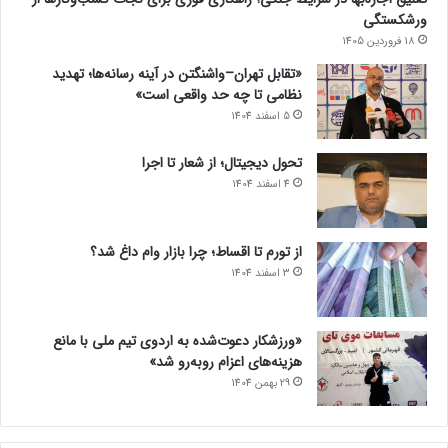
ورشکستگی
18 فروردین 1405
«تقابل تهران–واشنگتن در آینه رسانه‌ها؛ تهدید
نظامی تا چه حد واقعی است»
5 اسفند 1404
تحول دیجیتال؛ از شعار تا اجرا
4 اسفند 1404
از تورم تا اقساط؛ چرا بازار وام داغ شد؟
3 اسفند 1404
«ورزشکار دعوت‌شده به اردوی تیم ملی با مانع
هزینه‌های اعزام روبه‌رو شد»
29 بهمن 1404