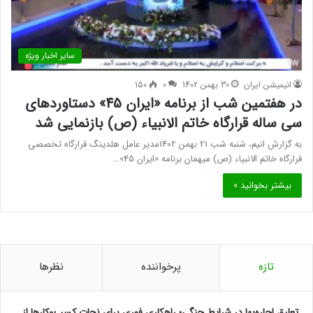
سایر اخبار ویژه
انیمیشن ایران
30 بهمن 1402
0
150
در هفتمین شب از برنامه «ایران 45» دستاوردهای
سی ساله قرارگاه خاتم الانبیاء (ص) بازنمایی شد
به گزارش انیم، شنبه شب 21 بهمن 1402مدیر عامل هلدینگ قرارگاه تخصصی
قرارگاه خاتم الانبیاء (ص) میهمان برنامه «ایران 45»…
بیشتر بخوانید »
تازه
پرخواننده
نظرها
تعلیق اجاره‌بها در شرایط جنگی؛ راهکاری فوری برای نجات کسب‌وکارها از