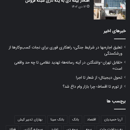
افتخار بیمه دی به یکه تازی شبکه فروش
12 دی 1402
خبرهای اخیر
تعلیق اجاره‌بها در شرایط جنگی؛ راهکاری فوری برای نجات کسب‌وکارها از
ورشکستگی
«تقابل تهران–واشنگتن در آینه رسانه‌ها؛ تهدید نظامی تا چه حد واقعی
است»
تحول دیجیتال؛ از شعار تا اجرا
از تورم تا اقساط؛ چرا بازار وام داغ شد؟
برچسب ها
آریا حمیدیان
اقتصاد
بانک
بانک سینا
بهاران تدبیر کیش
به پرداخت ملت
بیمه
بیمه دی
تولید
سرمایه گذاری
فولاد