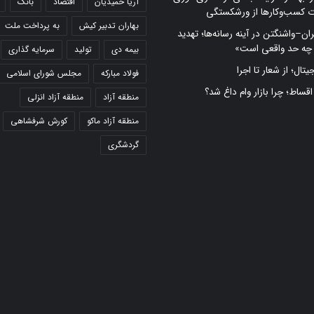
آریا حمیدیان
اقتصاد
بانک
ت کسب‌وکارها از ورشکستگی
بهاران تدبیر کیش
به پرداخت ملت
ران–واشنگتن در آینه رسانه‌ها؛ تهدید
 چه حد واقعی است»
بیمه دی
تولید
سرمایه گذاری
تال؛ از شعار تا اجرا
فولاد مبارکه
مجلس شورای اسلامی
 اقساط؛ چرا بازار وام داغ شد؟
منطقه آزاد
منطقه آزاد انزلی
منطقه آزاد ماکو
کورش شرفشاهی
گردشگری