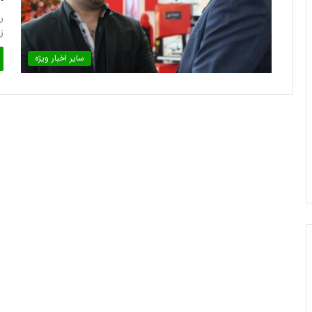
ر
زح
سایر اخبار ویژه