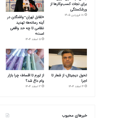
برای نجات کسب‌وکارها از
ورشکستگی
18 فروردین 1405
«تقابل تهران–واشنگتن در
آینه رسانه‌ها؛ تهدید
نظامی تا چه حد واقعی
است»
5 اسفند 1404
تحول دیجیتال؛ از شعار تا
از تورم تا اقساط؛ چرا بازار
اجرا
وام داغ شد؟
4 اسفند 1404
3 اسفند 1404
خبرهای محبوب