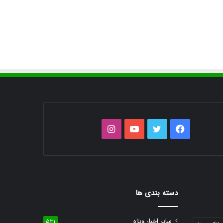
فیس
توییتر
یوتیوب
اینستاگرام
بوک
دسته بندی ها
سایر اخبار ویژه
531