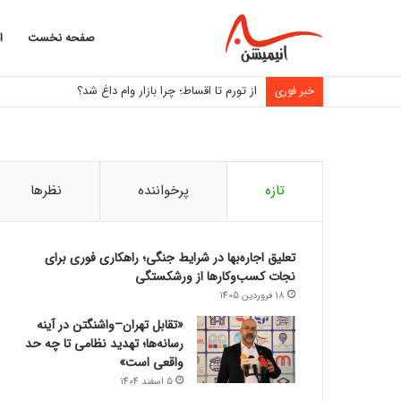
صفحه نخست
ا
از تورم تا اقساط؛ چرا بازار وام داغ شد؟
خبر فوری
تازه
پرخواننده
نظرها
تعلیق اجاره‌بها در شرایط جنگی؛ راهکاری فوری برای
نجات کسب‌وکارها از ورشکستگی
18 فروردین 1405
«تقابل تهران–واشنگتن در آینه
رسانه‌ها؛ تهدید نظامی تا چه حد
واقعی است»
5 اسفند 1404