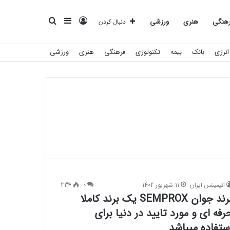
ورود
سایدبار
جستجو
هنگی
هنری
ورزشی
دنبال کردن
انرژی
بانک
بیمه
تکنولوژی
فرهنگی
هنری
ورزشی
برای
انیمیشن ایران
11 شهریور 1402
0
334
برند جوان SEMPROX یک برند کاملا
رفه ای و مورد تایید در دنیا برای
ستفاده میباشد