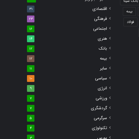
بانک سینا
اقتصادی
31
بیمه
فرهنگی
23
فولاد
اجتماعی
16
هنری
14
بانک
12
بیمه
12
سایر
11
سیاسی
10
انرژی
9
ورزشی
7
گردشگری
7
سرگرمی
5
تکنولوژی
4
بورس
3