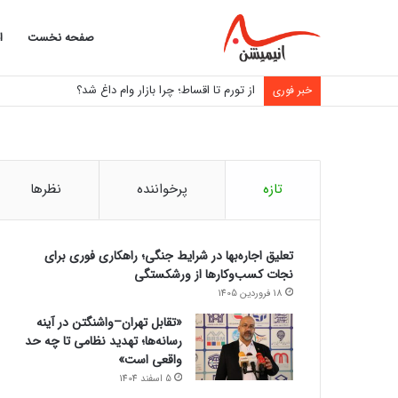
صفحه نخست
ا
از تورم تا اقساط؛ چرا بازار وام داغ شد؟
خبر فوری
تازه
پرخواننده
نظرها
تعلیق اجاره‌بها در شرایط جنگی؛ راهکاری فوری برای
نجات کسب‌وکارها از ورشکستگی
18 فروردین 1405
«تقابل تهران–واشنگتن در آینه
رسانه‌ها؛ تهدید نظامی تا چه حد
واقعی است»
5 اسفند 1404