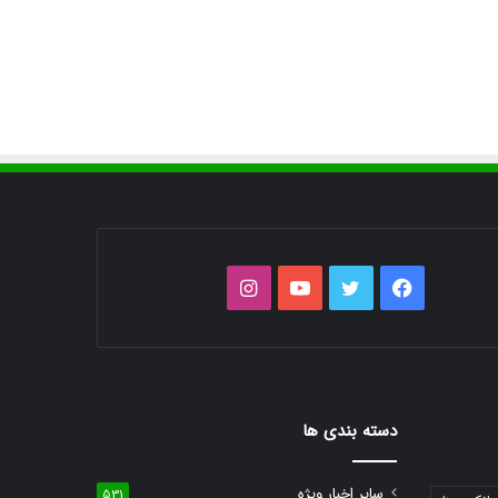
فیس
توییتر
یوتیوب
اینستاگرام
بوک
دسته بندی ها
سایر اخبار ویژه
531