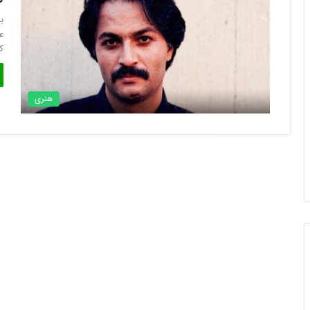
ب
ع
ک
هنری