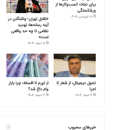
برای نجات کسب‌وکارها از
ورشکستگی
18 فروردین 1405
«تقابل تهران–واشنگتن در
آینه رسانه‌ها؛ تهدید
نظامی تا چه حد واقعی
است»
5 اسفند 1404
تحول دیجیتال؛ از شعار تا
از تورم تا اقساط؛ چرا بازار
اجرا
وام داغ شد؟
4 اسفند 1404
3 اسفند 1404
خبرهای محبوب