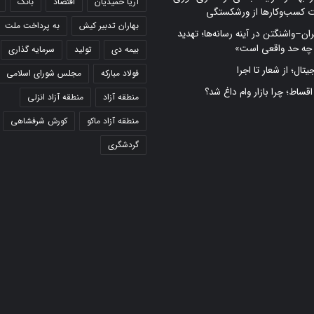
آریا حمیدیان
اقتصاد
بانک
ت کسب‌وکارها از ورشکستگی
بهاران تدبیر کیش
به پرداخت ملت
ران–واشنگتن در آینه رسانه‌ها؛ تهدید
 چه حد واقعی است»
بیمه دی
تولید
سرمایه گذاری
تال؛ از شعار تا اجرا
فولاد مبارکه
مجلس شورای اسلامی
 اقساط؛ چرا بازار وام داغ شد؟
منطقه آزاد
منطقه آزاد انزلی
منطقه آزاد ماکو
کورش شرفشاهی
گردشگری