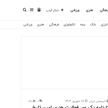
ورود
سایدبار
جستجو
هنگی
هنری
ورزشی
دنبال کردن
انرژی
بانک
بیمه
تکنولوژی
فرهنگی
هنری
ورزشی
برای
انیمیشن ایران
28 شهریور 1403
0
88
ارنامه یک عمر فعالیت هنری امین تارخ