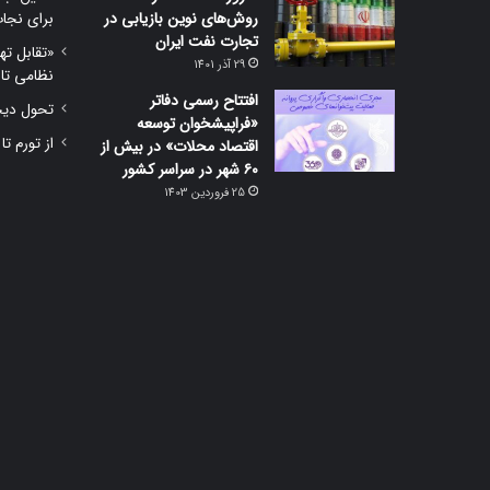
روش‌های نوین بازیابی در
برای نجا
تجارت نفت ایران
«تقابل ته
29 آذر 1401
نظامی تا
افتتاح رسمی دفاتر
تحول دیجی
«فراپیشخوان توسعه
از تورم تا
اقتصاد محلات» در بیش از
۶۰ شهر در سراسر کشور
25 فروردین 1403