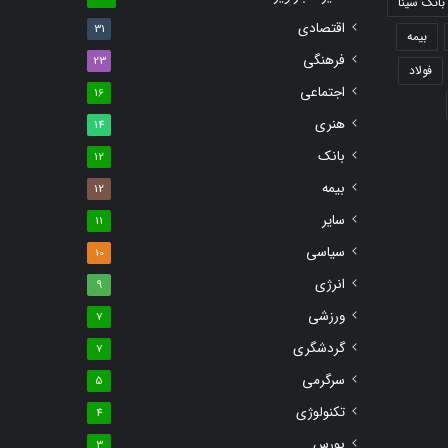
بانک سینا
اقتصادی
31
بیمه
فرهنگی
23
فولاد
اجتماعی
16
هنری
14
بانک
12
بیمه
12
سایر
11
سیاسی
10
انرژی
9
ورزشی
7
گردشگری
7
سرگرمی
5
تکنولوژی
4
بورس
3