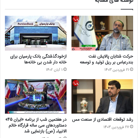
نوشته های مشابه
حرکت شتابان پالایش نفت
ازخودگذشتگی بانک پارسیان برای
بندرعباس بر ریل تولید و توسعه
خانه دار شدن بی خانه‌ها
21 فروردین 1403
1 آبان 1402
رشد توقعات اقتصادی از صنعت مس
در هفتمین شب از برنامه «ایران 45»
دستاوردهای سی ساله قرارگاه خاتم
27 فروردین 1403
الانبیاء (ص) بازنمایی شد