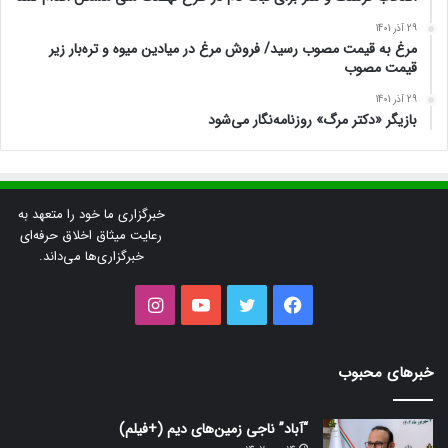
29 آذر 1401
مرغ به قیمت مصوب رسید/ فروش مرغ در میادین میوه و تره‌بار زیر
قیمت مصوب
29 آذر 1401
بازیگر «دکتر مرگ» روزنامه‌نگار می‌شود
خبرگزاری ما خود را متعهد به
رعایت میثاق اخلاق حرفه‌ای
خبرگزاری‌ها می‌داند.
فیس
توییتر
یوتیوب
اینستاگرام
بوک
خبرهای محبوب
“آباد” ناجی زمین‌های دیم (+فیلم)