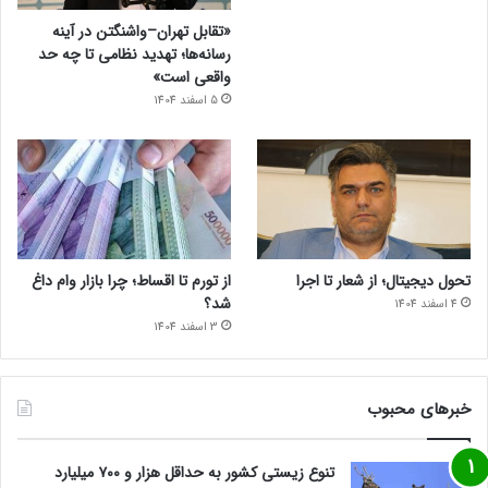
«تقابل تهران–واشنگتن در آینه
رسانه‌ها؛ تهدید نظامی تا چه حد
واقعی است»
5 اسفند 1404
تحول دیجیتال؛ از شعار تا اجرا
از تورم تا اقساط؛ چرا بازار وام داغ
شد؟
4 اسفند 1404
3 اسفند 1404
خبرهای محبوب
تنوع زیستی کشور به حداقل هزار و ۷۰۰ میلیارد