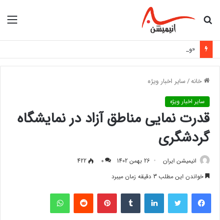
جستجو
منو
برای
«ورزشکار دعوت‌شده به اردوی تیم ملی با مانع هزینه‌های اعزام روبه‌رو شد»
خانه
/
سایر اخبار ویژه
سایر اخبار ویژه
قدرت نمایی مناطق آزاد در نمایشگاه
گردشگری
انیمیشن ایران
26 بهمن 1402
0
422
خواندن این مطلب 3 دقیقه زمان میبرد
فیس بوک
توییتر
لینکدین
‫تامبلر
‫پین‌ترست
‫رددیت
واتس آپ