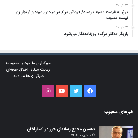
29 آذر 1401
مرغ به قیمت مصوب رسید/ فروش مرغ در میادین میوه و تره‌بار زیر
قیمت مصوب
29 آذر 1401
بازیگر «دکتر مرگ» روزنامه‌نگار می‌شود
خبرگزاری ما خود را متعهد به
رعایت میثاق اخلاق حرفه‌ای
خبرگزاری‌ها می‌داند.
فیس
توییتر
یوتیوب
اینستاگرام
بوک
خبرهای محبوب
دهمین مجمع رسانه‌ای خزر در آستاراخان
8 شهریور 1404