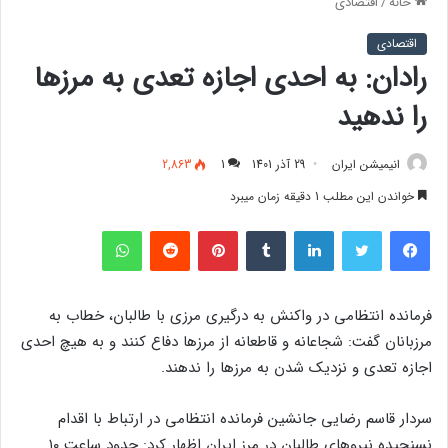
خانه
/
اقتصادی
اقتصادی
رادان: به احدی اجازه تعدی به مرزها
را ندهید
انیمیشن ایران
29 آذر 1401
1
2,863
خواندن این مطلب 1 دقیقه زمان میبرد
فیس بوک
توییتر
لینکدین
‫تامبلر
‫پین‌ترست
‫رددیت
واتس آپ
فرمانده انتظامی در واکنش به درگیری مرزی با طالبان، خطاب به
مرزبانان گفت: شجاعانه و قاطعانه از مرزها دفاع کنند و به هیچ احدی
اجازه تعدی و نزدیک شدن به مرزها را ندهند.
سردار قاسم رضایی جانشین فرمانده انتظامی در ارتباط با اقدام
نسنجیده نیروهای طالبان در مرز ایران اظهار کرد: حدود ساعت ۱۰