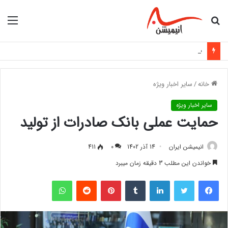
جستجو
منو
برای
«ورزشکار دعوت‌شده به اردوی تیم ملی با مانع هزینه‌های اعزام روبه‌رو شد»
خانه
/
سایر اخبار ویژه
سایر اخبار ویژه
حمایت عملی بانک صادرات از تولید
انیمیشن ایران
14 آذر 1402
0
411
خواندن این مطلب 3 دقیقه زمان میبرد
فیس بوک
توییتر
لینکدین
‫تامبلر
‫پین‌ترست
‫رددیت
واتس آپ