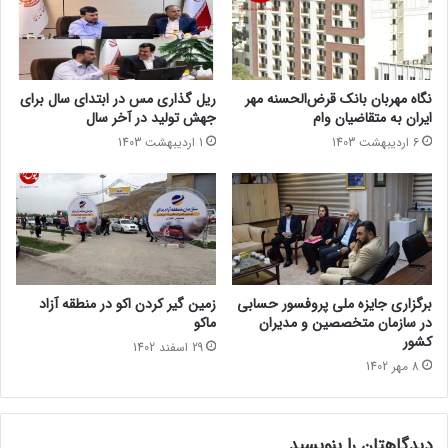
نگاه مهربان بانک قرض‌الحسنه مهر
ریل گذاری مس در ابتدای سال برای
ایران به متقاضیان وام
جهش تولید در آخر سال
6 اردیبهشت 1403
1 اردیبهشت 1403
برگزاری جایزه ملی پروفسور حسابی
زمین گیر کردن اکو در منطقه آزاد
در سازمان متخصصین و مدیران
ماکو
کشور
29 اسفند 1402
8 مهر 1402
دیدگاهتان را بنویسید