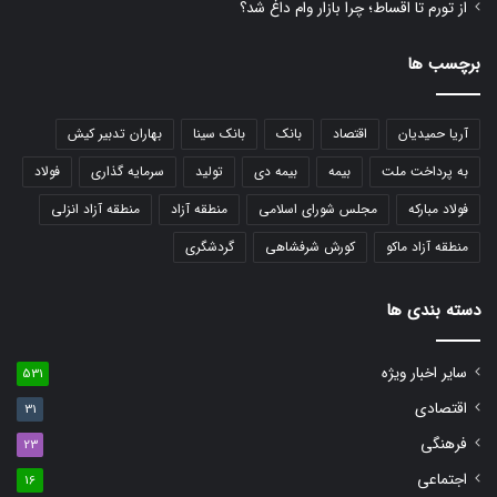
از تورم تا اقساط؛ چرا بازار وام داغ شد؟
برچسب ها
آریا حمیدیان
اقتصاد
بانک
بانک سینا
بهاران تدبیر کیش
به پرداخت ملت
بیمه
بیمه دی
تولید
سرمایه گذاری
فولاد
فولاد مبارکه
مجلس شورای اسلامی
منطقه آزاد
منطقه آزاد انزلی
منطقه آزاد ماکو
کورش شرفشاهی
گردشگری
دسته بندی ها
سایر اخبار ویژه
531
اقتصادی
31
فرهنگی
23
اجتماعی
16