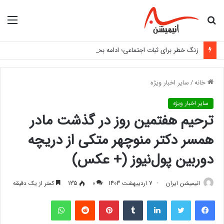
جستجو
منو
برای
زنگ خطر برای ثبات اجتماعی؛ ادامه بحران معیشت چه پیامدی خواهد داشت؟
خانه
/
سایر اخبار ویژه
سایر اخبار ویژه
ترحیم هفتمین روز در گذشت مادر
همسر دکتر منوچهر متکی از دریچه
دوربین پول‌نیوز (+ عکس)
انیمیشن ایران
7 اردیبهشت 1403
0
135
کمتر از یک دقیقه
فیس بوک
توییتر
لینکدین
‫تامبلر
‫پین‌ترست
‫رددیت
واتس آپ