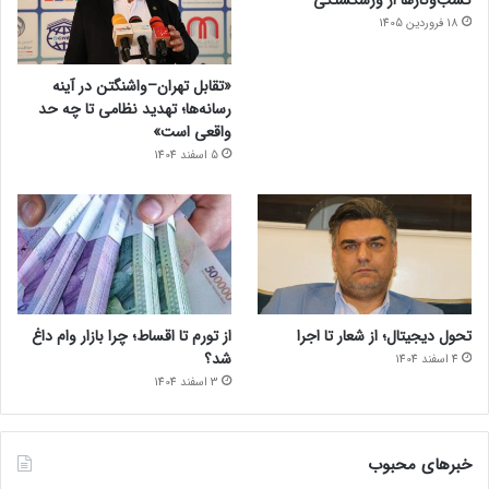
کسب‌وکارها از ورشکستگی
18 فروردین 1405
«تقابل تهران–واشنگتن در آینه
رسانه‌ها؛ تهدید نظامی تا چه حد
واقعی است»
5 اسفند 1404
تحول دیجیتال؛ از شعار تا اجرا
از تورم تا اقساط؛ چرا بازار وام داغ
شد؟
4 اسفند 1404
3 اسفند 1404
خبرهای محبوب