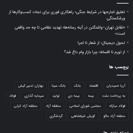
تعلیق اجاره‌بها در شرایط جنگی؛ راهکاری فوری برای نجات کسب‌وکارها از
ورشکستگی
«تقابل تهران–واشنگتن در آینه رسانه‌ها؛ تهدید نظامی تا چه حد واقعی
است»
تحول دیجیتال؛ از شعار تا اجرا
از تورم تا اقساط؛ چرا بازار وام داغ شد؟
برچسب ها
آریا حمیدیان
اقتصاد
بانک
بانک سینا
بهاران تدبیر کیش
به پرداخت ملت
بیمه
بیمه دی
تولید
سرمایه گذاری
فولاد
فولاد مبارکه
مجلس شورای اسلامی
منطقه آزاد
منطقه آزاد انزلی
منطقه آزاد ماکو
کورش شرفشاهی
گردشگری
دسته بندی ها