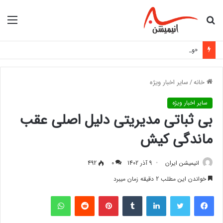
جستجو
منو
برای
«ورزشکار دعوت‌شده به اردوی تیم ملی با مانع هزینه‌های اعزام روبه‌رو شد»
خانه
/
سایر اخبار ویژه
سایر اخبار ویژه
بی ثباتی مدیریتی دلیل اصلی عقب
ماندگی کیش
انیمیشن ایران
9 آذر 1402
0
492
خواندن این مطلب 2 دقیقه زمان میبرد
فیس بوک
توییتر
لینکدین
‫تامبلر
‫پین‌ترست
‫رددیت
واتس آپ