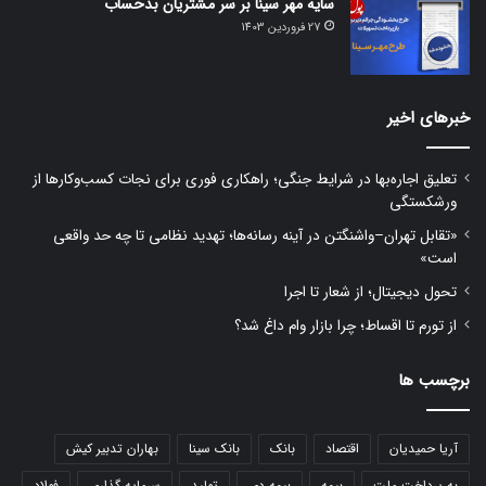
سایه مهر سینا بر سر مشتریان بدحساب
27 فروردین 1403
خبرهای اخیر
تعلیق اجاره‌بها در شرایط جنگی؛ راهکاری فوری برای نجات کسب‌وکارها از
ورشکستگی
«تقابل تهران–واشنگتن در آینه رسانه‌ها؛ تهدید نظامی تا چه حد واقعی
است»
تحول دیجیتال؛ از شعار تا اجرا
از تورم تا اقساط؛ چرا بازار وام داغ شد؟
برچسب ها
آریا حمیدیان
اقتصاد
بانک
بانک سینا
بهاران تدبیر کیش
به پرداخت ملت
بیمه
بیمه دی
تولید
سرمایه گذاری
فولاد