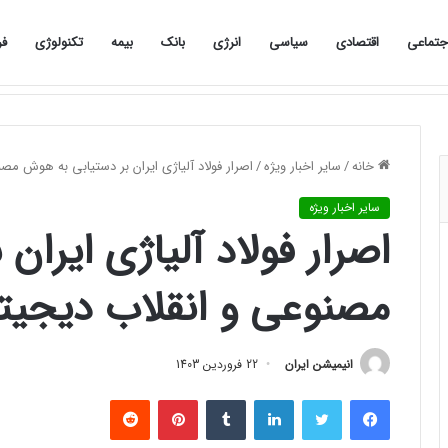
جتماعی
اقتصادی
سیاسی
انرژی
بانک
بیمه
تکنولوژی
فر
«ورزشکار دعوت‌شده به اردوی تیم ملی با مانع هزینه‌های اعزام روبه‌رو شد»
صفحه نخست
اجتماعی
اقتصادی
سیاسی
خانه
/
سایر اخبار ویژه
/
اصرار فولاد آلیاژی ایران بر دستیابی به هوش مص
سایر اخبار ویژه
اصرار فولاد آلیاژی ایرا
مصنوعی و انقلاب دیجیت
انیمیشن ایران
22 فروردین 1403
فیس بوک
توییتر
لینکدین
‫تامبلر
‫پین‌ترست
‫رددیت