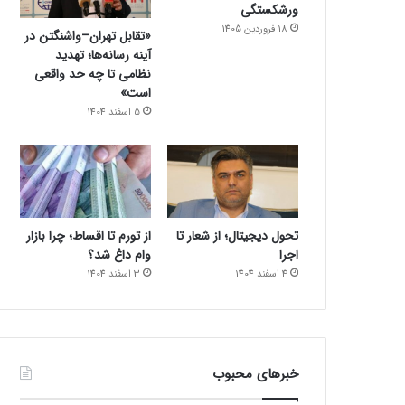
ورشکستگی
18 فروردین 1405
«تقابل تهران–واشنگتن در
آینه رسانه‌ها؛ تهدید
نظامی تا چه حد واقعی
است»
5 اسفند 1404
تحول دیجیتال؛ از شعار تا
از تورم تا اقساط؛ چرا بازار
اجرا
وام داغ شد؟
4 اسفند 1404
3 اسفند 1404
خبرهای محبوب