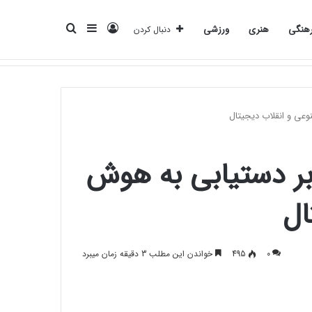
ورود
سایدبار
جستجو
هنگی
هنری
ورزشی
دنبال کردن
انرژی
بانک
بیمه
تکنولوژی
فرهنگی
هنری
ورزشی
برای
نوعی و انقلاب دیجیتال
ن بر دستیابی به هوش
ال
0
495
خواندن این مطلب 3 دقیقه زمان میبرد