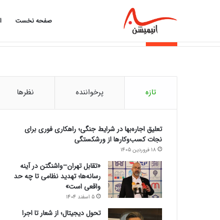
صفحه نخست
ا
از تورم تا اقساط؛ چرا بازار وام داغ شد؟
خبر فوری
تازه
پرخواننده
نظرها
تعلیق اجاره‌بها در شرایط جنگی؛ راهکاری فوری برای
نجات کسب‌وکارها از ورشکستگی
18 فروردین 1405
«تقابل تهران–واشنگتن در آینه
رسانه‌ها؛ تهدید نظامی تا چه حد
واقعی است»
5 اسفند 1404
تحول دیجیتال؛ از شعار تا اجرا