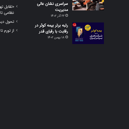
سراسری نشان عالی
«تقابل ته
مدیریت
نظامی تا
22 آذر 1402
تحول دیجی
رتبه برتر بیمه کوثر در
از تورم تا
رقابت با رقبای قدر
18 بهمن 1402