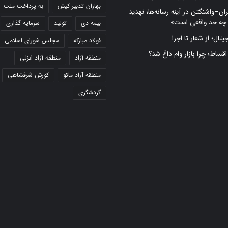
بهاران تدبیر کیش
به پرداخت ملت
ران–واشنگتن در آینه رسانه‌ها؛ تهدید
 چه حد واقعی است»
بیمه دی
تولید
سرمایه گذاری
تال؛ از شعار تا اجرا
فولاد مبارکه
مجلس شورای اسلامی
 اقساط؛ چرا بازار وام داغ شد؟
منطقه آزاد
منطقه آزاد انزلی
منطقه آزاد ماکو
کورش شرفشاهی
گردشگری