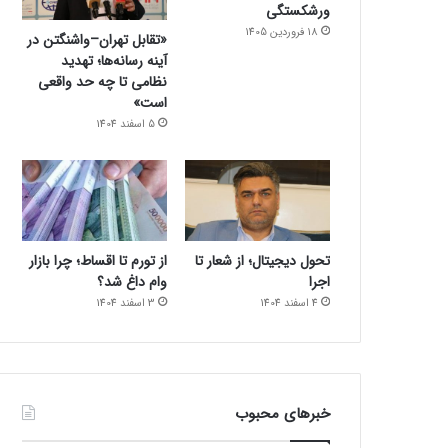
ورشکستگی
18 فروردین 1405
«تقابل تهران–واشنگتن در
آینه رسانه‌ها؛ تهدید
نظامی تا چه حد واقعی
است»
5 اسفند 1404
تحول دیجیتال؛ از شعار تا
از تورم تا اقساط؛ چرا بازار
اجرا
وام داغ شد؟
4 اسفند 1404
3 اسفند 1404
خبرهای محبوب