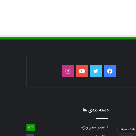
فیس
توییتر
یوتیوب
اینستاگرام
بوک
دسته بندی ها
سایر اخبار ویژه
531
بانک سینا