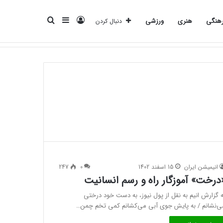
ورود
سایدبار
جستجو
هنگی
هنری
ورزشی
دنبال کردن
انرژی
بانک
بیمه
تکنولوژی
فرهنگی
هنری
ورزشی
برای
انیمیشن ایران
15 اسفند 1402
0
247
درخت» آموزگار راه و رسم انسانیت
ه گزارش انیم به نقل از پول نیوز، به دست خود درختی
ی‌نشانم / به پایش جوی آبی می‌کشانم کمی تخم چمن…