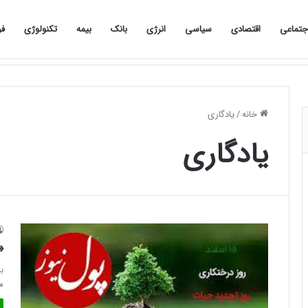
جتماعی
اقتصادی
سیاسی
انرژی
بانک
بیمه
تکنولوژی
فر
صفحه نخست
اجتماعی
اقتصادی
سیاسی
خانه
/
یادگاری
یادگاری
«
ب
م