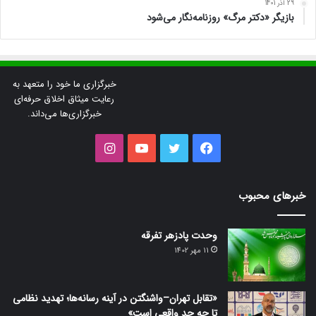
29 آذر 1401
بازیگر «دکتر مرگ» روزنامه‌نگار می‌شود
خبرگزاری ما خود را متعهد به
رعایت میثاق اخلاق حرفه‌ای
خبرگزاری‌ها می‌داند.
فیس
توییتر
یوتیوب
اینستاگرام
بوک
خبرهای محبوب
وحدت پادزهر تفرقه
11 مهر 1402
«تقابل تهران–واشنگتن در آینه رسانه‌ها؛ تهدید نظامی
تا چه حد واقعی است»