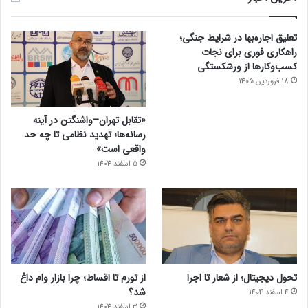
تعلیق اجاره‌بها در شرایط جنگی؛
راهکاری فوری برای نجات
کسب‌وکارها از ورشکستگی
18 فروردین 1405
«تقابل تهران–واشنگتن در آینه
رسانه‌ها؛ تهدید نظامی تا چه حد
واقعی است»
5 اسفند 1404
تحول دیجیتال؛ از شعار تا اجرا
از تورم تا اقساط؛ چرا بازار وام داغ
شد؟
4 اسفند 1404
3 اسفند 1404