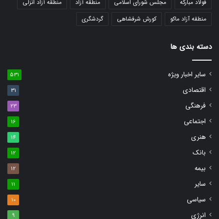
فولاد مبارکه
مجلس شورای اسلامی
منطقه آزاد
منطقه آزاد انزلی
منطقه آزاد ماکو
کورش شرفشاهی
گردشگری
دسته بندی ها
سایر اخبار ویژه
531
اقتصادی
31
فرهنگی
23
اجتماعی
16
هنری
14
بانک
12
بیمه
12
سایر
11
سیاسی
10
انرژی
9