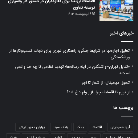
اقدامات ارزنده برای تعاونگران در دستور کار واسپاری
توسعه تعاون
9 اردیبهشت 1403
خبرهای اخیر
تعلیق اجاره‌بها در شرایط جنگی؛ راهکاری فوری برای نجات کسب‌وکارها از
ورشکستگی
«تقابل تهران–واشنگتن در آینه رسانه‌ها؛ تهدید نظامی تا چه حد واقعی
است»
تحول دیجیتال؛ از شعار تا اجرا
از تورم تا اقساط؛ چرا بازار وام داغ شد؟
برچسب ها
آریا حمیدیان
اقتصاد
بانک
بانک سینا
بهاران تدبیر کیش
به پرداخت ملت
بیمه
بیمه دی
تولید
سرمایه گذاری
فولاد