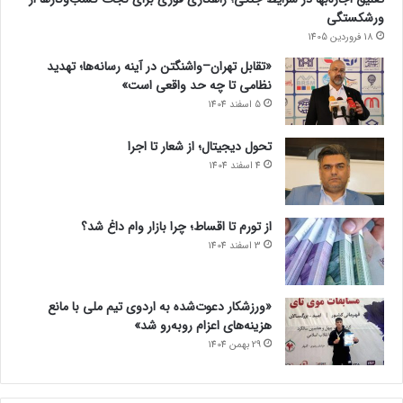
ورشکستگی
18 فروردین 1405
«تقابل تهران–واشنگتن در آینه رسانه‌ها؛ تهدید
نظامی تا چه حد واقعی است»
5 اسفند 1404
تحول دیجیتال؛ از شعار تا اجرا
4 اسفند 1404
از تورم تا اقساط؛ چرا بازار وام داغ شد؟
3 اسفند 1404
«ورزشکار دعوت‌شده به اردوی تیم ملی با مانع
هزینه‌های اعزام روبه‌رو شد»
29 بهمن 1404