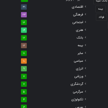
بانک سینا
اقتصادی
31
بیمه
فرهنگی
23
فولاد
اجتماعی
16
هنری
14
بانک
12
بیمه
12
سایر
11
سیاسی
10
انرژی
9
ورزشی
7
گردشگری
7
سرگرمی
5
تکنولوژی
4
بورس
3