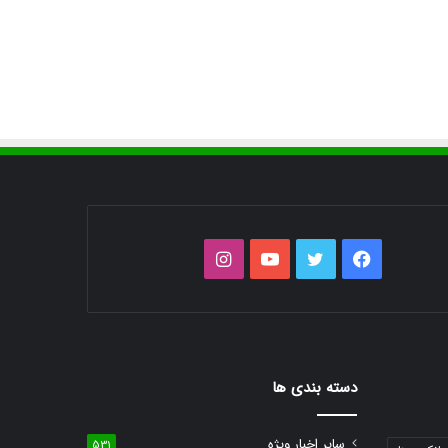
فیس
توییتر
یوتیوب
اینستاگرام
بوک
دسته بندی ها
سایر اخبار ویژه
531