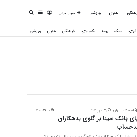
ورود
سایدبار
جستجو
هنگی
هنری
ورزشی
دنبال کردن
انرژی
بانک
بیمه
تکنولوژی
فرهنگی
هنری
ورزشی
برای
انیمیشن ایران
29 مهر 1402
0
300
ای بانک سینا بر گلوی بدهکاران
دحساب
دیرعامل بانک سینا از رشد چشمگیر وصول مطالبات خبر داد تا