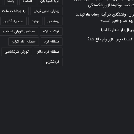
آریا حمیدیان
اقتصاد
بانک
ت کسب‌وکارها از ورشکستگی
بهاران تدبیر کیش
به پرداخت ملت
ران–واشنگتن در آینه رسانه‌ها؛ تهدید
 چه حد واقعی است»
بیمه دی
تولید
سرمایه گذاری
تال؛ از شعار تا اجرا
فولاد مبارکه
مجلس شورای اسلامی
 اقساط؛ چرا بازار وام داغ شد؟
منطقه آزاد
منطقه آزاد انزلی
منطقه آزاد ماکو
کورش شرفشاهی
گردشگری