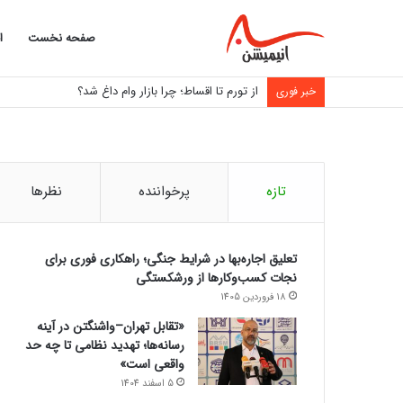
صفحه نخست
ا
از تورم تا اقساط؛ چرا بازار وام داغ شد؟
خبر فوری
تازه
پرخواننده
نظرها
تعلیق اجاره‌بها در شرایط جنگی؛ راهکاری فوری برای
نجات کسب‌وکارها از ورشکستگی
18 فروردین 1405
«تقابل تهران–واشنگتن در آینه
رسانه‌ها؛ تهدید نظامی تا چه حد
واقعی است»
5 اسفند 1404