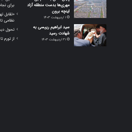
مهری‌ها بدست منطقه آزاد
برای نجا
اینچه برون
«تقابل ته
1 اردیبهشت 1403
نظامی تا
سید ابراهیم رییسی به
تحول دیجی
شهادت رسید
از تورم تا
31 اردیبهشت 1403