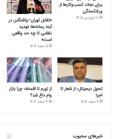
برای نجات کسب‌وکارها از
ورشکستگی
18 فروردین 1405
«تقابل تهران–واشنگتن در
آینه رسانه‌ها؛ تهدید
نظامی تا چه حد واقعی
است»
5 اسفند 1404
تحول دیجیتال؛ از شعار تا
از تورم تا اقساط؛ چرا بازار
اجرا
وام داغ شد؟
4 اسفند 1404
3 اسفند 1404
خبرهای محبوب