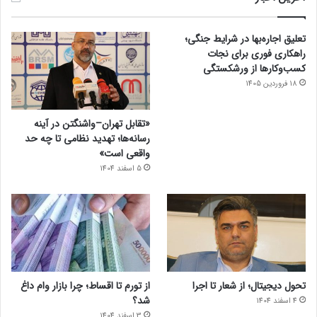
تعلیق اجاره‌بها در شرایط جنگی؛
راهکاری فوری برای نجات
کسب‌وکارها از ورشکستگی
18 فروردین 1405
«تقابل تهران–واشنگتن در آینه
رسانه‌ها؛ تهدید نظامی تا چه حد
واقعی است»
5 اسفند 1404
تحول دیجیتال؛ از شعار تا اجرا
از تورم تا اقساط؛ چرا بازار وام داغ
شد؟
4 اسفند 1404
3 اسفند 1404