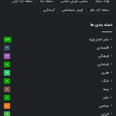
فولاد مبارکه
مجلس شورای اسلامی
منطقه آزاد
منطقه آزاد انزلی
منطقه آزاد ماکو
کورش شرفشاهی
گردشگری
دسته بندی ها
سایر اخبار ویژه
531
اقتصادی
31
فرهنگی
23
اجتماعی
16
هنری
14
بانک
12
بیمه
12
سایر
11
سیاسی
10
انرژی
9