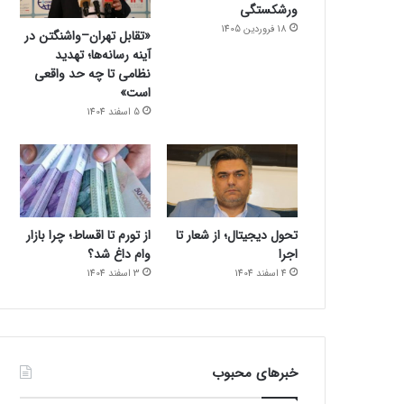
ورشکستگی
18 فروردین 1405
«تقابل تهران–واشنگتن در
آینه رسانه‌ها؛ تهدید
نظامی تا چه حد واقعی
است»
5 اسفند 1404
تحول دیجیتال؛ از شعار تا
از تورم تا اقساط؛ چرا بازار
اجرا
وام داغ شد؟
4 اسفند 1404
3 اسفند 1404
خبرهای محبوب