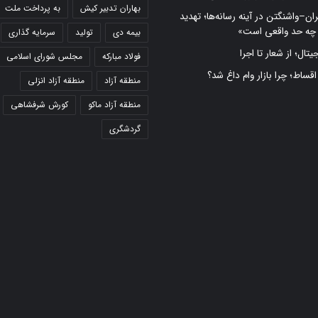
بهاران تدبیر کیش
به پرداخت ملت
ران–واشنگتن در آینه رسانه‌ها؛ تهدید
 چه حد واقعی است»
بیمه دی
تولید
سرمایه گذاری
تال؛ از شعار تا اجرا
فولاد مبارکه
مجلس شورای اسلامی
 اقساط؛ چرا بازار وام داغ شد؟
منطقه آزاد
منطقه آزاد انزلی
منطقه آزاد ماکو
کورش شرفشاهی
گردشگری