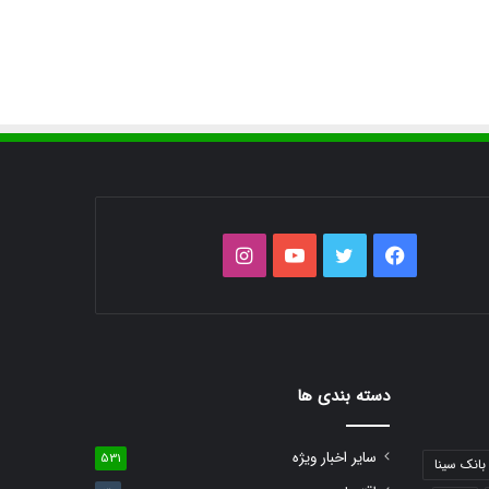
فیس
توییتر
یوتیوب
اینستاگرام
بوک
دسته بندی ها
سایر اخبار ویژه
531
بانک سینا