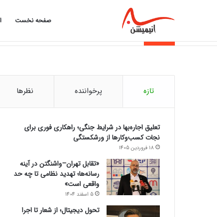
صفحه نخست
ا
از تورم تا اقساط؛ چرا بازار وام داغ شد؟
خبر فوری
تازه
پرخواننده
نظرها
تعلیق اجاره‌بها در شرایط جنگی؛ راهکاری فوری برای
نجات کسب‌وکارها از ورشکستگی
18 فروردین 1405
«تقابل تهران–واشنگتن در آینه
رسانه‌ها؛ تهدید نظامی تا چه حد
واقعی است»
5 اسفند 1404
تحول دیجیتال؛ از شعار تا اجرا