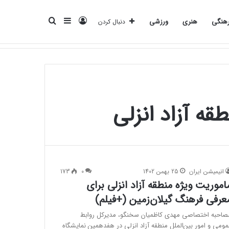
ورود
سایدبار
جستجو
هنگی
هنری
ورزشی
دنبال کردن
انرژی
بانک
بیمه
تکنولوژی
فرهنگی
هنری
ورزشی
برای
ه آزاد انزلی
انیمیشن ایران
25 بهمن 1402
0
173
اموریت ویژه منطقه آزاد انزلی برای
عرفی فرهنگ گیلان‌زمین (+فیلم)
صاحبه اختصاصی مهدی کاظمیان سخنگو، مدیرکل روابط
مومی و امور بین‌الملل منطقه آزاد انزلی در هفدهمین نمایشگاه