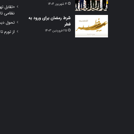
4 شهریور 1404
«تقابل ته
نظامی تا
شرط رمضان برای ورود به
تحول دیجی
فطر
25 فروردین 1403
از تورم تا