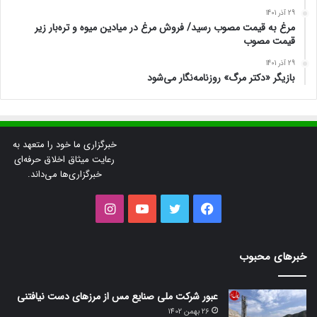
29 آذر 1401
مرغ به قیمت مصوب رسید/ فروش مرغ در میادین میوه و تره‌بار زیر
قیمت مصوب
29 آذر 1401
بازیگر «دکتر مرگ» روزنامه‌نگار می‌شود
خبرگزاری ما خود را متعهد به
رعایت میثاق اخلاق حرفه‌ای
خبرگزاری‌ها می‌داند.
فیس
توییتر
یوتیوب
اینستاگرام
بوک
خبرهای محبوب
عبور شرکت ملی صنایع مس از مرزهای دست نیافتنی
26 بهمن 1402