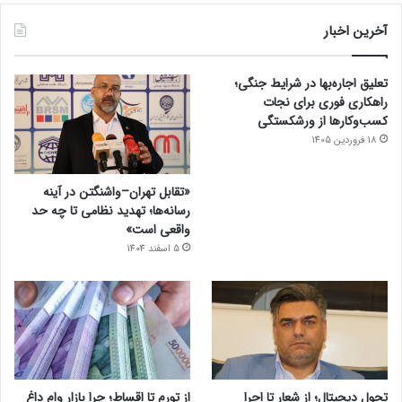
آخرین اخبار
تعلیق اجاره‌بها در شرایط جنگی؛
راهکاری فوری برای نجات
کسب‌وکارها از ورشکستگی
18 فروردین 1405
«تقابل تهران–واشنگتن در آینه
رسانه‌ها؛ تهدید نظامی تا چه حد
واقعی است»
5 اسفند 1404
تحول دیجیتال؛ از شعار تا اجرا
از تورم تا اقساط؛ چرا بازار وام داغ