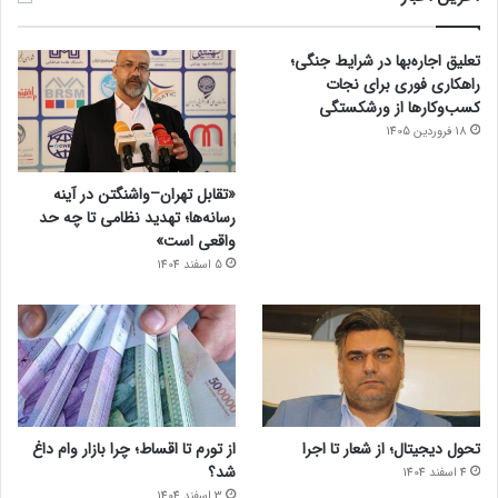
تعلیق اجاره‌بها در شرایط جنگی؛
راهکاری فوری برای نجات
کسب‌وکارها از ورشکستگی
18 فروردین 1405
«تقابل تهران–واشنگتن در آینه
رسانه‌ها؛ تهدید نظامی تا چه حد
واقعی است»
5 اسفند 1404
تحول دیجیتال؛ از شعار تا اجرا
از تورم تا اقساط؛ چرا بازار وام داغ
شد؟
4 اسفند 1404
3 اسفند 1404