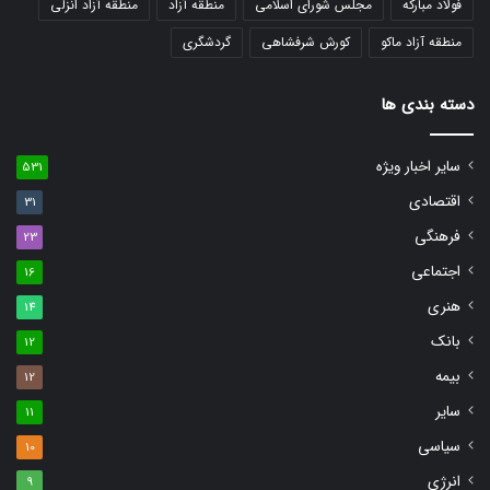
فولاد مبارکه
مجلس شورای اسلامی
منطقه آزاد
منطقه آزاد انزلی
منطقه آزاد ماکو
کورش شرفشاهی
گردشگری
دسته بندی ها
سایر اخبار ویژه
531
اقتصادی
31
فرهنگی
23
اجتماعی
16
هنری
14
بانک
12
بیمه
12
سایر
11
سیاسی
10
انرژی
9