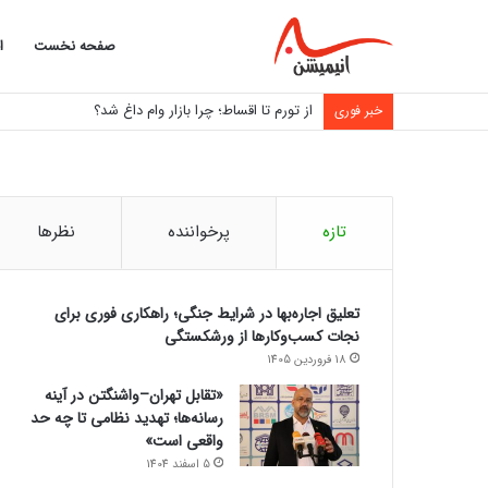
صفحه نخست
ا
از تورم تا اقساط؛ چرا بازار وام داغ شد؟
خبر فوری
تازه
پرخواننده
نظرها
تعلیق اجاره‌بها در شرایط جنگی؛ راهکاری فوری برای
نجات کسب‌وکارها از ورشکستگی
18 فروردین 1405
«تقابل تهران–واشنگتن در آینه
رسانه‌ها؛ تهدید نظامی تا چه حد
واقعی است»
5 اسفند 1404