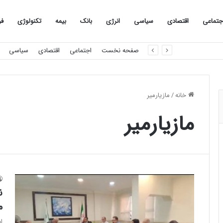
جتماعی
اقتصادی
سیاسی
انرژی
بانک
بیمه
تکنولوژی
فر
صفحه نخست
اجتماعی
اقتصادی
سیاسی
خانه
/
مازیارمیر
مازیارمیر
ن
م
ا