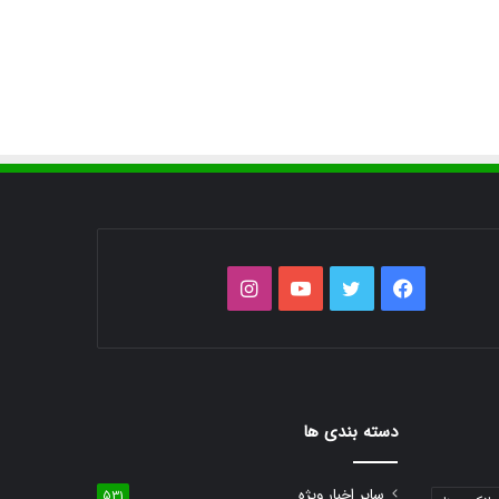
فیس
توییتر
یوتیوب
اینستاگرام
بوک
دسته بندی ها
سایر اخبار ویژه
531