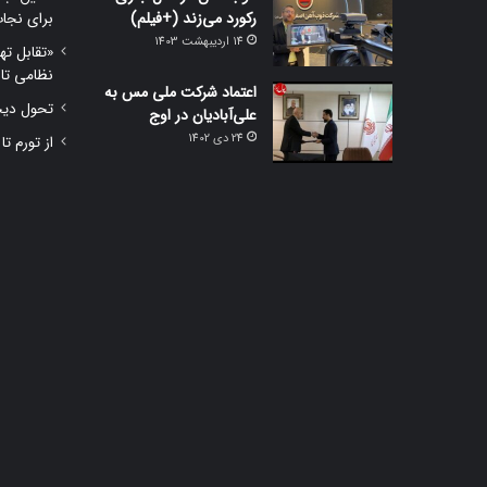
رکورد می‌زند (+فیلم)
برای نجا
14 اردیبهشت 1403
«تقابل ته
نظامی تا
اعتماد شرکت ملی مس به
تحول دیجی
علی‌آبادیان در اوج
24 دی 1402
از تورم تا