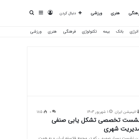
ورود
سایدبار
جستجو
هنگی
هنری
ورزشی
دنبال کردن
انرژی
بانک
بیمه
تکنولوژی
فرهنگی
هنری
ورزشی
برای
انیمیشن ایران
1 شهریور 1403
0
185
شست تخصصی تشکل یابی صنفی
دیریت شهری
ین نشست بسیار صمیمی که در مجمع فلاسفه ایران و به همت