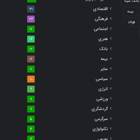
بانک سینا
اقتصادی
31
بیمه
فرهنگی
23
فولاد
اجتماعی
16
هنری
14
بانک
12
بیمه
12
سایر
11
سیاسی
10
انرژی
9
ورزشی
7
گردشگری
7
سرگرمی
5
تکنولوژی
4
بورس
3