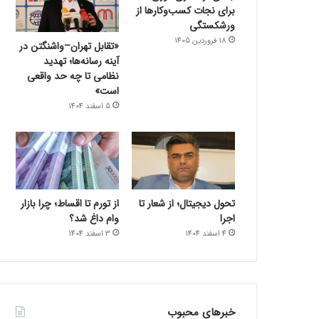
برای نجات کسب‌وکارها از
ورشکستگی
18 فروردین 1405
«تقابل تهران–واشنگتن در
آینه رسانه‌ها؛ تهدید
نظامی تا چه حد واقعی
است»
5 اسفند 1404
تحول دیجیتال؛ از شعار تا
از تورم تا اقساط؛ چرا بازار
اجرا
وام داغ شد؟
4 اسفند 1404
3 اسفند 1404
خبرهای محبوب