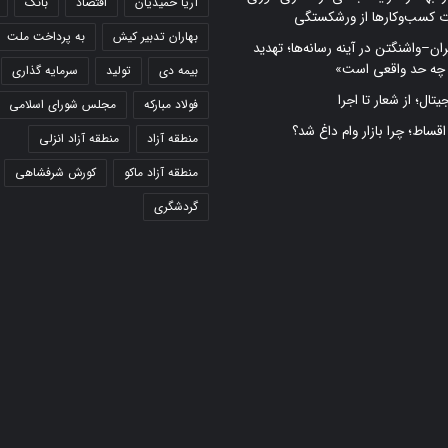
آریا حمیدیان
اقتصاد
بانک
ت کسب‌وکارها از ورشکستگی
بهاران تدبیر کیش
به پرداخت ملت
ران–واشنگتن در آینه رسانه‌ها؛ تهدید
 چه حد واقعی است»
بیمه دی
تولید
سرمایه گذاری
تال؛ از شعار تا اجرا
فولاد مبارکه
مجلس شورای اسلامی
 اقساط؛ چرا بازار وام داغ شد؟
منطقه آزاد
منطقه آزاد انزلی
منطقه آزاد ماکو
کورش شرفشاهی
گردشگری