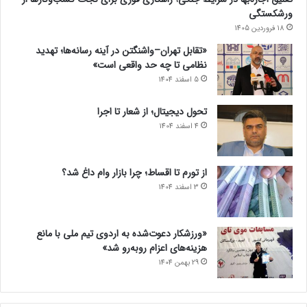
ورشکستگی
18 فروردین 1405
«تقابل تهران–واشنگتن در آینه رسانه‌ها؛ تهدید
نظامی تا چه حد واقعی است»
5 اسفند 1404
تحول دیجیتال؛ از شعار تا اجرا
4 اسفند 1404
از تورم تا اقساط؛ چرا بازار وام داغ شد؟
3 اسفند 1404
«ورزشکار دعوت‌شده به اردوی تیم ملی با مانع
هزینه‌های اعزام روبه‌رو شد»
29 بهمن 1404