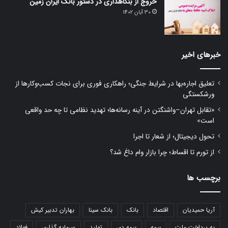
خروج از بنگاهداری در دستور بانک ایران زمین
30 آبان 1402
خبرهای اخیر
تعلیق اجاره‌بها در شرایط جنگی؛ راهکاری فوری برای نجات کسب‌وکارها از
ورشکستگی
«تقابل تهران–واشنگتن در آینه رسانه‌ها؛ تهدید نظامی تا چه حد واقعی
است»
تحول دیجیتال؛ از شعار تا اجرا
از تورم تا اقساط؛ چرا بازار وام داغ شد؟
برچسب ها
آریا حمیدیان
اقتصاد
بانک
بانک سینا
بهاران تدبیر کیش
به پرداخت ملت
بیمه
بیمه دی
تولید
سرمایه گذاری
فولاد