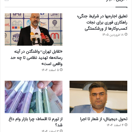
تعلیق اجاره‌بها در شرایط جنگی؛
راهکاری فوری برای نجات
کسب‌وکارها از ورشکستگی
18 فروردین 1405
«تقابل تهران–واشنگتن در آینه
رسانه‌ها؛ تهدید نظامی تا چه حد
واقعی است»
5 اسفند 1404
تحول دیجیتال؛ از شعار تا اجرا
از تورم تا اقساط؛ چرا بازار وام داغ
شد؟
4 اسفند 1404
3 اسفند 1404