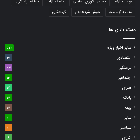
فولاد مبارکه
مجلس شورای اسلامی
منطقه آزاد
منطقه آزاد انزلی
منطقه آزاد ماکو
کورش شرفشاهی
گردشگری
دسته بندی ها
سایر اخبار ویژه
531
اقتصادی
31
فرهنگی
23
اجتماعی
16
هنری
14
بانک
12
بیمه
12
سایر
11
سیاسی
10
انرژی
9