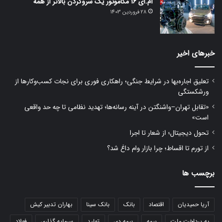
ام.ای 16 مگاموتور یک سروگردن بالاتر از همه
28 فروردین 1403
خبرهای اخیر
تعلیق اجاره‌بها در شرایط جنگی؛ راهکاری فوری برای نجات کسب‌وکارها از
ورشکستگی
«تقابل تهران–واشنگتن در آینه رسانه‌ها؛ تهدید نظامی تا چه حد واقعی
است»
تحول دیجیتال؛ از شعار تا اجرا
از تورم تا اقساط؛ چرا بازار وام داغ شد؟
برچسب ها
آریا حمیدیان
اقتصاد
بانک
بانک سینا
بهاران تدبیر کیش
به پرداخت ملت
بیمه
بیمه دی
تولید
سرمایه گذاری
فولاد