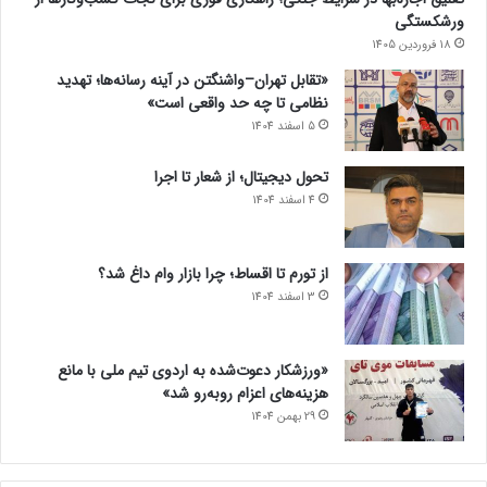
ورشکستگی
18 فروردین 1405
«تقابل تهران–واشنگتن در آینه رسانه‌ها؛ تهدید
نظامی تا چه حد واقعی است»
5 اسفند 1404
تحول دیجیتال؛ از شعار تا اجرا
4 اسفند 1404
از تورم تا اقساط؛ چرا بازار وام داغ شد؟
3 اسفند 1404
«ورزشکار دعوت‌شده به اردوی تیم ملی با مانع
هزینه‌های اعزام روبه‌رو شد»
29 بهمن 1404