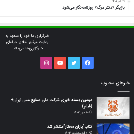
29 آذر 1401
بازیگر «دکتر مرگ» روزنامه‌نگار می‌شود
خبرگزاری ما خود را متعهد به
رعایت میثاق اخلاق حرفه‌ای
خبرگزاری‌ها می‌داند.
فیس
توییتر
یوتیوب
اینستاگرام
بوک
خبرهای محبوب
دومین بسته خبری شرکت ملی صنایع مس ایران+
(فیلم)
10 مهر 1402
کتاب”یاران مختار”منتشر شد
21 اردیبهشت 1404