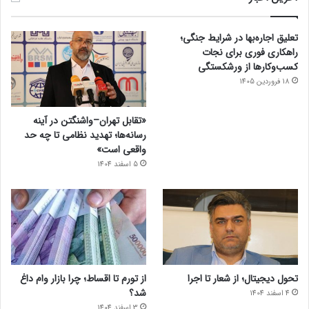
تعلیق اجاره‌بها در شرایط جنگی؛
راهکاری فوری برای نجات
کسب‌وکارها از ورشکستگی
18 فروردین 1405
«تقابل تهران–واشنگتن در آینه
رسانه‌ها؛ تهدید نظامی تا چه حد
واقعی است»
5 اسفند 1404
تحول دیجیتال؛ از شعار تا اجرا
از تورم تا اقساط؛ چرا بازار وام داغ
شد؟
4 اسفند 1404
3 اسفند 1404