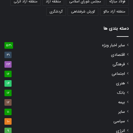
فولاد مبارکه
مجلس شورای اسلامی
منطقه آزاد
منطقه آزاد انزلی
منطقه آزاد ماکو
کورش شرفشاهی
گردشگری
دسته بندی ها
سایر اخبار ویژه
531
اقتصادی
31
فرهنگی
23
اجتماعی
16
هنری
14
بانک
12
بیمه
12
سایر
11
سیاسی
10
انرژی
9