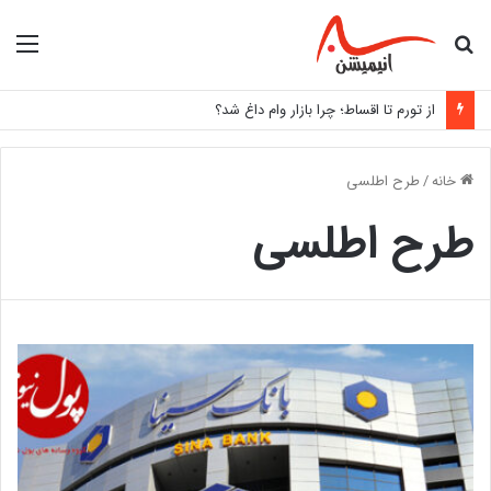
جستجو
منو
برای
از تورم تا اقساط؛ چرا بازار وام داغ شد؟
خانه
/
طرح اطلسی
طرح اطلسی