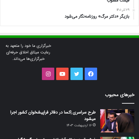
قیمت مصوب
29 آذر 1401
بازیگر «دکتر مرگ» روزنامه‌نگار می‌شود
خبرگزاری ما خود را متعهد به
رعایت میثاق اخلاق حرفه‌ای
خبرگزاری‌ها می‌داند.
فیس
توییتر
یوتیوب
اینستاگرام
بوک
خبرهای محبوب
طرح سراسری اِکسا در دفاتر فراپیشخوان کشور اجرا
میشود
16 اردیبهشت 1403