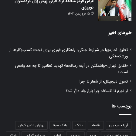
فرش قرمز منطقه آزاد انزلی پیش پای گردشگران
نوروزی
15 فروردین 1403
خبرهای اخیر
تعلیق اجاره‌بها در شرایط جنگی؛ راهکاری فوری برای نجات کسب‌وکارها از
ورشکستگی
«تقابل تهران–واشنگتن در آینه رسانه‌ها؛ تهدید نظامی تا چه حد واقعی
است»
تحول دیجیتال؛ از شعار تا اجرا
از تورم تا اقساط؛ چرا بازار وام داغ شد؟
برچسب ها
آریا حمیدیان
اقتصاد
بانک
بانک سینا
بهاران تدبیر کیش
به پرداخت ملت
بیمه
بیمه دی
تولید
سرمایه گذاری
فولاد