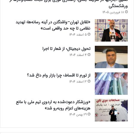
ورشکستگی
18 فروردین 1405
«تقابل تهران–واشنگتن در آینه رسانه‌ها؛ تهدید
نظامی تا چه حد واقعی است»
5 اسفند 1404
تحول دیجیتال؛ از شعار تا اجرا
4 اسفند 1404
از تورم تا اقساط؛ چرا بازار وام داغ شد؟
3 اسفند 1404
«ورزشکار دعوت‌شده به اردوی تیم ملی با مانع
هزینه‌های اعزام روبه‌رو شد»
29 بهمن 1404