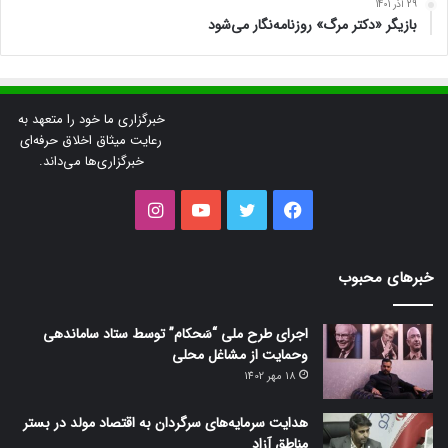
29 آذر 1401
بازیگر «دکتر مرگ» روزنامه‌نگار می‌شود
خبرگزاری ما خود را متعهد به
رعایت میثاق اخلاق حرفه‌ای
خبرگزاری‌ها می‌داند.
فیس
توییتر
یوتیوب
اینستاگرام
بوک
خبرهای محبوب
اجرای طرح ملی “سَحکام” توسط ستاد ساماندهی
وحمایت از مشاغل محلی
18 مهر 1402
هدایت سرمایه‌های سرگردان به اقتصاد مولد در بستر
مناطق آزاد