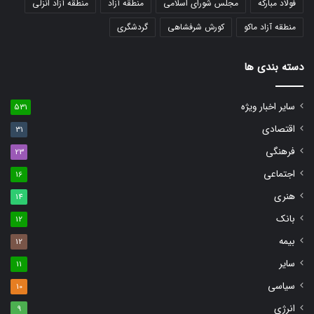
فولاد مبارکه
مجلس شورای اسلامی
منطقه آزاد
منطقه آزاد انزلی
منطقه آزاد ماکو
کورش شرفشاهی
گردشگری
دسته بندی ها
سایر اخبار ویژه
531
اقتصادی
31
فرهنگی
23
اجتماعی
16
هنری
14
بانک
12
بیمه
12
سایر
11
سیاسی
10
انرژی
9