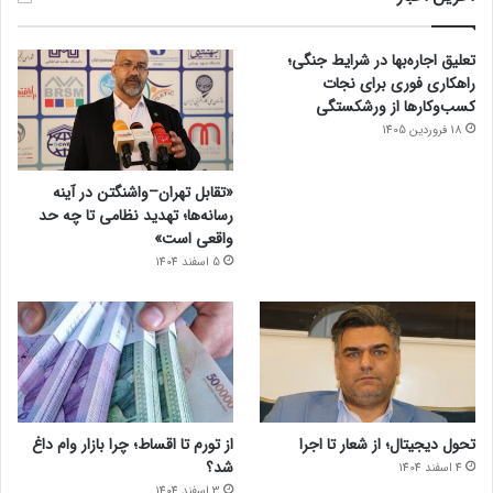
تعلیق اجاره‌بها در شرایط جنگی؛
راهکاری فوری برای نجات
کسب‌وکارها از ورشکستگی
18 فروردین 1405
«تقابل تهران–واشنگتن در آینه
رسانه‌ها؛ تهدید نظامی تا چه حد
واقعی است»
5 اسفند 1404
تحول دیجیتال؛ از شعار تا اجرا
از تورم تا اقساط؛ چرا بازار وام داغ
شد؟
4 اسفند 1404
3 اسفند 1404