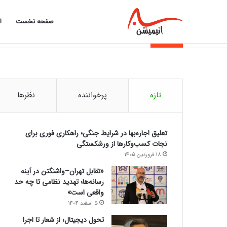
صفحه نخست
ا
از تورم تا اقساط؛ چرا بازار وام داغ شد؟
خبر فوری
تازه
پرخواننده
نظرها
تعلیق اجاره‌بها در شرایط جنگی؛ راهکاری فوری برای
نجات کسب‌وکارها از ورشکستگی
18 فروردین 1405
«تقابل تهران–واشنگتن در آینه
رسانه‌ها؛ تهدید نظامی تا چه حد
واقعی است»
5 اسفند 1404
تحول دیجیتال؛ از شعار تا اجرا