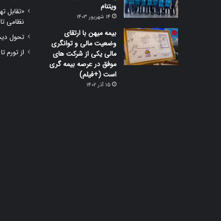
ویتنام
«تقابل ته
14 شهریور 1403
نظامی تا
بیمه میهن با ارتقای
تحول دیجی
وضعیت مالی و توانگری
از تورم تا
مالی یکی از شرکت های
موفق در عرصه بیمه گری
است (+فیلم)
15 آذر 1402