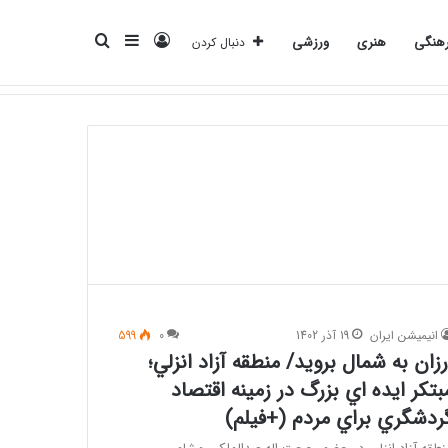
ورود
سایدبار
جستجو
هنگی
هنری
ورزشی
دنبال کردن
انرژی
بانک
بیمه
تکنولوژی
فرهنگی
هنری
ورزشی
برای
انیمیشن ایران
19 آذر 1402
0
599
رزان به شمال برويد/ منطقه آزاد انزلي؛
بتكر ايده اي بزرگ در زمينه اقتصاد
ردشگري براي مردم (+فیلم)