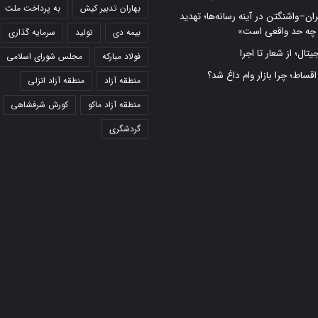
بهاران تدبیر کیش
به پرداخت ملت
ران–واشنگتن در آینه رسانه‌ها؛ تهدید
 چه حد واقعی است»
بیمه دی
تولید
سرمایه گذاری
تال؛ از شعار تا اجرا
فولاد مبارکه
مجلس شورای اسلامی
 اقساط؛ چرا بازار وام داغ شد؟
منطقه آزاد
منطقه آزاد انزلی
منطقه آزاد ماکو
کورش شرفشاهی
گردشگری