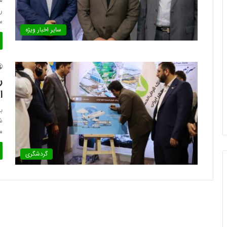
م
ر
س
سایر اخبار ویژه
ر
ا
ب
ش
م
گردشگری