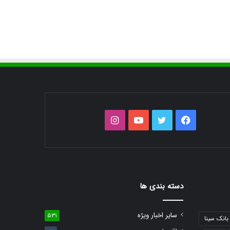
فیس
توییتر
یوتیوب
اینستاگرام
بوک
دسته بندی ها
سایر اخبار ویژه
531
بانک سینا