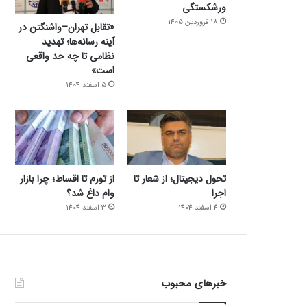
ورشکستگی
18 فروردین 1405
«تقابل تهران–واشنگتن در
آینه رسانه‌ها؛ تهدید
نظامی تا چه حد واقعی
است»
5 اسفند 1404
تحول دیجیتال؛ از شعار تا
از تورم تا اقساط؛ چرا بازار
اجرا
وام داغ شد؟
4 اسفند 1404
3 اسفند 1404
خبرهای محبوب