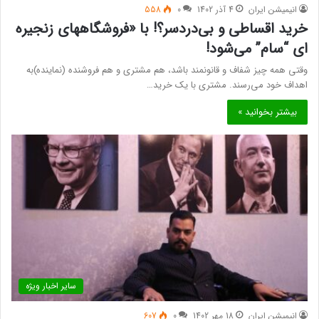
انیمیشن ایران
4 آذر 1402
0
558
خرید اقساطی و بی‌دردسر؟! با «فروشگاههای زنجیره
ای “سام” می‌شود!
وقتی همه چیز شفاف و قانونمند باشد، هم مشتری و هم فروشنده (نماینده)به
اهداف خود می‌رسند. مشتری با یک خرید…
بیشتر بخوانید »
سایر اخبار ویژه
انیمیشن ایران
18 مهر 1402
0
607