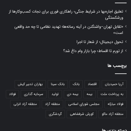
تعلیق اجاره‌بها در شرایط جنگی؛ راهکاری فوری برای نجات کسب‌وکارها از
ورشکستگی
«تقابل تهران–واشنگتن در آینه رسانه‌ها؛ تهدید نظامی تا چه حد واقعی
است»
تحول دیجیتال؛ از شعار تا اجرا
از تورم تا اقساط؛ چرا بازار وام داغ شد؟
برچسب ها
آریا حمیدیان
اقتصاد
بانک
بانک سینا
بهاران تدبیر کیش
به پرداخت ملت
بیمه
بیمه دی
تولید
سرمایه گذاری
فولاد
فولاد مبارکه
مجلس شورای اسلامی
منطقه آزاد
منطقه آزاد انزلی
منطقه آزاد ماکو
کورش شرفشاهی
گردشگری
دسته بندی ها