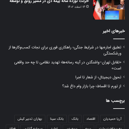
حرکت نوزده ساله بیمه دی در مسیر رونق و توسعه
14 اسفند 1402
خبرهای اخیر
تعلیق اجاره‌بها در شرایط جنگی؛ راهکاری فوری برای نجات کسب‌وکارها از
ورشکستگی
«تقابل تهران–واشنگتن در آینه رسانه‌ها؛ تهدید نظامی تا چه حد واقعی
است»
تحول دیجیتال؛ از شعار تا اجرا
از تورم تا اقساط؛ چرا بازار وام داغ شد؟
برچسب ها
آریا حمیدیان
اقتصاد
بانک
بانک سینا
بهاران تدبیر کیش
به پرداخت ملت
بیمه
بیمه دی
تولید
سرمایه گذاری
فولاد