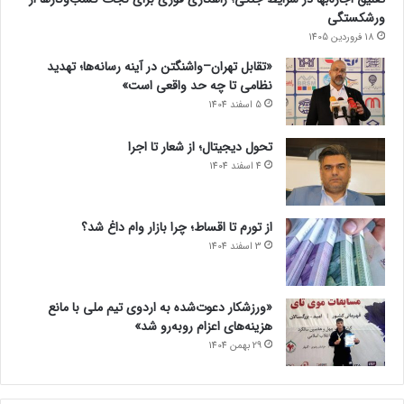
ورشکستگی
18 فروردین 1405
«تقابل تهران–واشنگتن در آینه رسانه‌ها؛ تهدید
نظامی تا چه حد واقعی است»
5 اسفند 1404
تحول دیجیتال؛ از شعار تا اجرا
4 اسفند 1404
از تورم تا اقساط؛ چرا بازار وام داغ شد؟
3 اسفند 1404
«ورزشکار دعوت‌شده به اردوی تیم ملی با مانع
هزینه‌های اعزام روبه‌رو شد»
29 بهمن 1404