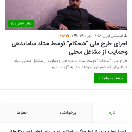
سایر اخبار ویژه
انیمیشن ایران
18 مهر 1402
0
606
اجرای طرح ملی “سَحکام” توسط ستاد ساماندهی
وحمایت از مشاغل محلی
طرح ملی “سَحکام” توسط ستاد ساماندهی وحمایت از مشاغل محلی بنیاد
کارآفرینان گام دوم اجرا خواهد شد. به گزارش انیم…
بیشتر بخوانید »
تازه
پرخواننده
نظرها
تعلیق اجاره‌بها در شرایط جنگی؛ راهکاری فوری برای نجات کسب‌وکارها از