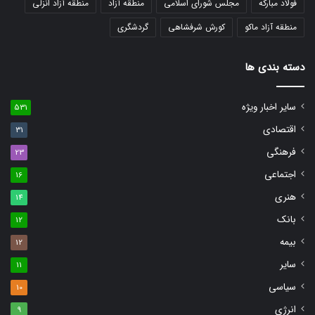
فولاد مبارکه
مجلس شورای اسلامی
منطقه آزاد
منطقه آزاد انزلی
منطقه آزاد ماکو
کورش شرفشاهی
گردشگری
دسته بندی ها
سایر اخبار ویژه
531
اقتصادی
31
فرهنگی
23
اجتماعی
16
هنری
14
بانک
12
بیمه
12
سایر
11
سیاسی
10
انرژی
9