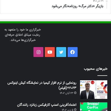
29 آذر 1401
بازیگر «دکتر مرگ» روزنامه‌نگار می‌شود
خبرگزاری ما خود را متعهد به
رعایت میثاق اخلاق حرفه‌ای
خبرگزاری‌ها می‌داند.
فیس
توییتر
یوتیوب
اینستاگرام
بوک
خبرهای محبوب
رونمایی از نرم افزار کیمیا در نمایشگاه کیش اینوکس
2023+(فیلم)
23 آبان 1402
اعتمادآفرینی اسنپ کارفیکس زبانزد رانندگان
5 دی 1402