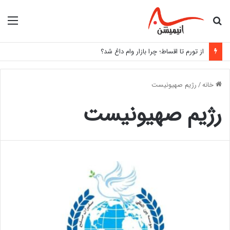
جستجو
منو
برای
از تورم تا اقساط؛ چرا بازار وام داغ شد؟
خانه
/
رژیم صهیونیست
رژیم صهیونیست