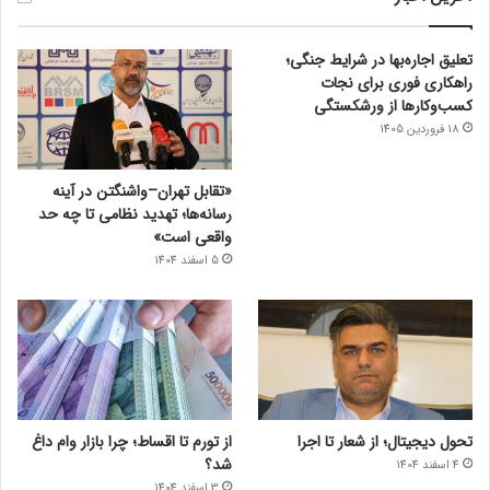
تعلیق اجاره‌بها در شرایط جنگی؛
راهکاری فوری برای نجات
کسب‌وکارها از ورشکستگی
18 فروردین 1405
«تقابل تهران–واشنگتن در آینه
رسانه‌ها؛ تهدید نظامی تا چه حد
واقعی است»
5 اسفند 1404
تحول دیجیتال؛ از شعار تا اجرا
از تورم تا اقساط؛ چرا بازار وام داغ
شد؟
4 اسفند 1404
3 اسفند 1404