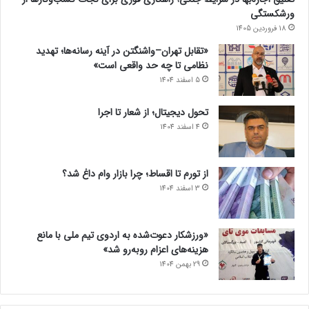
ورشکستگی
18 فروردین 1405
«تقابل تهران–واشنگتن در آینه رسانه‌ها؛ تهدید
نظامی تا چه حد واقعی است»
5 اسفند 1404
تحول دیجیتال؛ از شعار تا اجرا
4 اسفند 1404
از تورم تا اقساط؛ چرا بازار وام داغ شد؟
3 اسفند 1404
«ورزشکار دعوت‌شده به اردوی تیم ملی با مانع
هزینه‌های اعزام روبه‌رو شد»
29 بهمن 1404