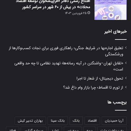
افتتاح رسمی دفاتر «فراپیشخوان توسعه اقتصاد
محلات» در بیش از ۶۰ شهر در سراسر کشور
25 فروردین 1403
خبرهای اخیر
تعلیق اجاره‌بها در شرایط جنگی؛ راهکاری فوری برای نجات کسب‌وکارها از
ورشکستگی
«تقابل تهران–واشنگتن در آینه رسانه‌ها؛ تهدید نظامی تا چه حد واقعی
است»
تحول دیجیتال؛ از شعار تا اجرا
از تورم تا اقساط؛ چرا بازار وام داغ شد؟
برچسب ها
آریا حمیدیان
اقتصاد
بانک
بانک سینا
بهاران تدبیر کیش
به پرداخت ملت
بیمه
بیمه دی
تولید
سرمایه گذاری
فولاد